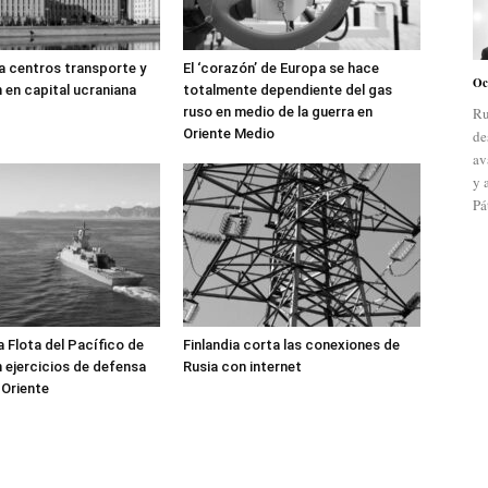
a centros transporte y
El ‘corazón’ de Europa se hace
Oc
n en capital ucraniana
totalmente dependiente del gas
Ru
ruso en medio de la guerra en
Oriente Medio
de
av
y 
Pá
a Flota del Pacífico de
Finlandia corta las conexiones de
n ejercicios de defensa
Rusia con internet
 Oriente