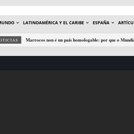
MUNDO
LATINOAMÉRICA Y EL CARIBE
ESPAÑA
ARTÍCU
Marrocos non é un país homologable: por que o Mundia
Palestina e o Sáhara: a mesma cadea, dous eslavóns.
OTICIAS
insulto ao deporte.