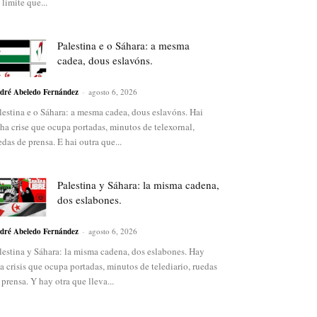
 límite que...
Palestina e o Sáhara: a mesma
cadea, dous eslavóns.
dré Abeledo Fernández
-
agosto 6, 2026
lestina e o Sáhara: a mesma cadea, dous eslavóns. Hai
ha crise que ocupa portadas, minutos de telexornal,
edas de prensa. E hai outra que...
Palestina y Sáhara: la misma cadena,
dos eslabones.
dré Abeledo Fernández
-
agosto 6, 2026
lestina y Sáhara: la misma cadena, dos eslabones. Hay
a crisis que ocupa portadas, minutos de telediario, ruedas
 prensa. Y hay otra que lleva...