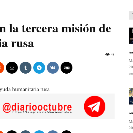
n la tercera misión de
a rusa
An
48
Ma
20
un
ayuda humanitaria rusa
An
Ma
20