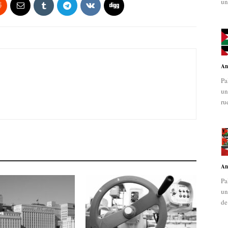
un
An
Pa
un
ru
An
Pa
un
de