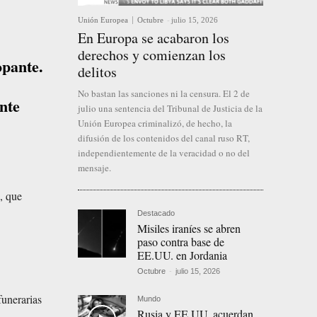
Unión Europea
Octubre
-
julio 15, 2026
En Europa se acabaron los
derechos y comienzan los
opante.
delitos
No bastan las sanciones ni la censura. El 2 de
nte
julio una sentencia del Tribunal de Justicia de la
Unión Europea criminalizó, de hecho, la
difusión de los contenidos del canal ruso RT,
independientemente de la veracidad o no del
mensaje.
s, que
Destacado
Misiles iraníes se abren
paso contra base de
EE.UU. en Jordania
Octubre
-
julio 15, 2026
funerarias
Mundo
Rusia y EE.UU. acuerdan