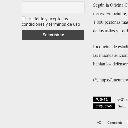
Según la Oficina Ce
meses. En octubre, 
He leído y acepto las
1.800 personas más 
condiciones y términos de uso
de los asilos y los 
La oficina de esta
las muertes adicion
hablan los defensor
(*) https://uncutn
FUENTE:
mpr21.i
ETIQUETAS:
Salud
Compartir