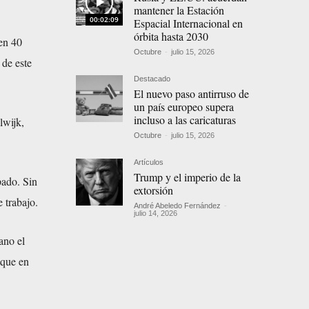
mantener la Estación
00:02:09
Espacial Internacional en
órbita hasta 2030
 en 40
Octubre
-
julio 15, 2026
 de este
Destacado
El nuevo paso antirruso de
un país europeo supera
incluso a las caricaturas
lwijk,
Octubre
-
julio 15, 2026
Artículos
Trump y el imperio de la
pado. Sin
extorsión
 trabajo.
André Abeledo Fernández
-
julio 14, 2026
ano el
 que en