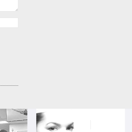
Sitio
web: