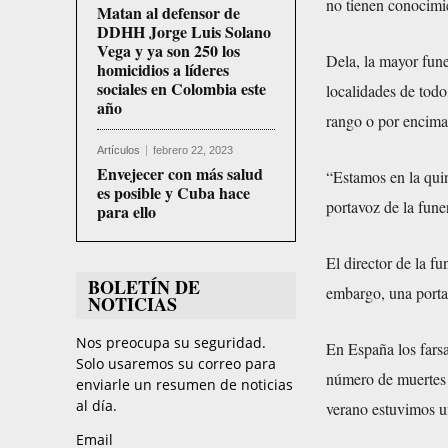
no tienen conocimie
Matan al defensor de
DDHH Jorge Luis Solano
Vega y ya son 250 los
Dela, la mayor fune
homicidios a líderes
sociales en Colombia este
localidades de todo
año
rango o por encima
Artículos
febrero 22, 2023
Envejecer con más salud
“Estamos en la quin
es posible y Cuba hace
portavoz de la funer
para ello
El director de la f
BOLETÍN DE
embargo, una porta
NOTICIAS
Nos preocupa su seguridad.
En España los farsa
Solo usaremos su correo para
número de muertes t
enviarle un resumen de noticias
al día.
verano estuvimos u
Email