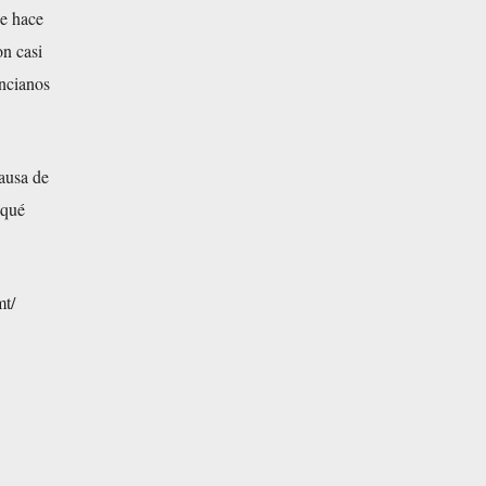
de hace
on casi
ancianos
ausa de
 qué
mt/