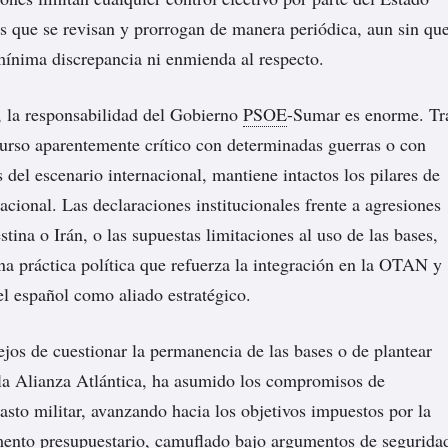
s que se revisan y prorrogan de manera periódica, aun sin qu
mínima discrepancia ni enmienda al respecto.
, la responsabilidad del Gobierno
PSOE
-Sumar es enorme. Tr
curso aparentemente crítico con determinadas guerras o con
 del escenario internacional, mantiene intactos los pilares de
nacional. Las declaraciones institucionales frente a agresiones
tina o Irán, o las supuestas limitaciones al uso de las bases,
na práctica política que refuerza la integración en la OTAN y
el español como aliado estratégico.
ejos de cuestionar la permanencia de las bases o de plantear
la Alianza Atlántica, ha asumido los compromisos de
asto militar, avanzando hacia los objetivos impuestos por la
nto presupuestario, camuflado bajo argumentos de segurida