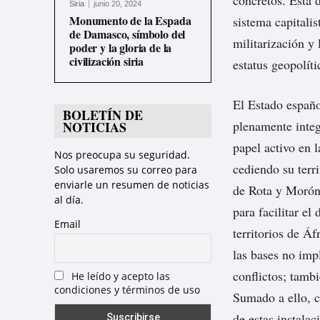
concretos. Esta 
Siria
junio 20, 2024
Monumento de la Espada
sistema capitalis
de Damasco, símbolo del
militarización y 
poder y la gloria de la
civilización siria
estatus geopolít
El Estado españo
BOLETÍN DE
plenamente inte
NOTICIAS
papel activo en l
Nos preocupa su seguridad.
cediendo su terri
Solo usaremos su correo para
enviarle un resumen de noticias
de Rota y Morón,
al día.
para facilitar el
Email
territorios de Á
las bases no imp
conflictos; tambi
He leído y acepto las
condiciones y términos de uso
Sumado a ello, c
de estas instalac