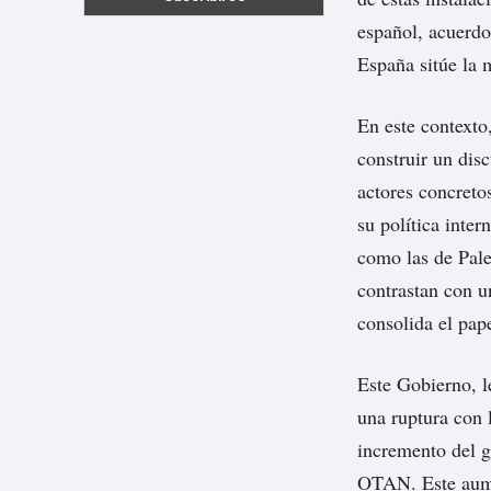
español, acuerdo
España sitúe la 
En este contexto
construir un dis
actores concretos
su política inter
como las de Pales
contrastan con u
consolida el pap
Este Gobierno, l
una ruptura con 
incremento del g
OTAN. Este aume