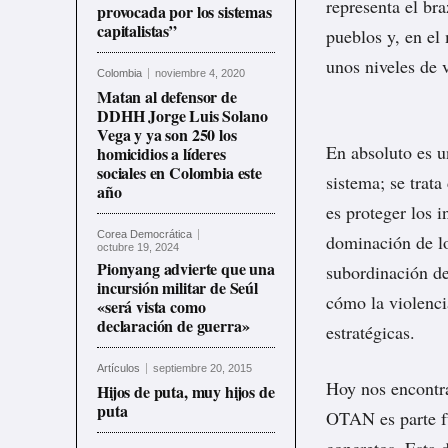
representa el br
provocada por los sistemas
capitalistas”
pueblos y, en el 
unos niveles de 
Colombia
noviembre 4, 2020
Matan al defensor de
DDHH Jorge Luis Solano
Vega y ya son 250 los
En absoluto es u
homicidios a líderes
sociales en Colombia este
sistema; se trata
año
es proteger los i
Corea Democrática
dominación de lo
octubre 19, 2024
Pionyang advierte que una
subordinación de
incursión militar de Seúl
cómo la violenci
«será vista como
declaración de guerra»
estratégicas.
Artículos
septiembre 20, 2015
Hoy nos encontra
Hijos de puta, muy hijos de
puta
OTAN es parte fu