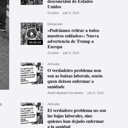
desconexión de Estados
Unidos
Octubre
-
julio 8, 2026
Destacado
«Podríamos retirar a todos
nuestros soldados»: Nueva
advertencia de Trump a
00:05:32
Europa
Octubre
-
julio 8, 2026
Artículos
O verdadeiro problema non
son as baixas laborais, senón
quen deixou enfermar a
sanidade
André Abeledo Fernández
-
julio 8, 2026
n
Artículos
El verdadero problema no son
las bajas laborales, sino
quienes han dejado enfermar
a la sanidad