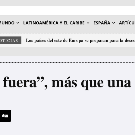
MUNDO
LATINOAMÉRICA Y EL CARIBE
ESPAÑA
ARTÍCU
Los países del este de Europa se preparan para la desc
«Podríamos retirar a todos nuestros soldados»: Nue
OTICIAS
fuera”, más que una 