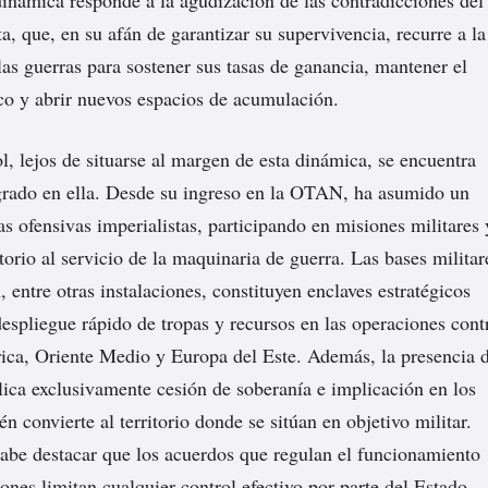
dinámica responde a la agudización de las contradicciones del
ta, que, en su afán de garantizar su supervivencia, recurre a la
las guerras para sostener sus tasas de ganancia, mantener el
ico y abrir nuevos espacios de acumulación.
l, lejos de situarse al margen de esta dinámica, se encuentra
grado en ella. Desde su ingreso en la OTAN, ha asumido un
as ofensivas imperialistas, participando en misiones militares 
torio al servicio de la maquinaria de guerra. Las bases militar
 entre otras instalaciones, constituyen enclaves estratégicos
 despliegue rápido de tropas y recursos en las operaciones cont
frica, Oriente Medio y Europa del Este. Además, la presencia 
lica exclusivamente cesión de soberanía e implicación en los
én convierte al territorio donde se sitúan en objetivo militar.
abe destacar que los acuerdos que regulan el funcionamiento
iones limitan cualquier control efectivo por parte del Estado