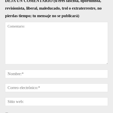
DEJA UN COMENTARIO (si eres fascista, oportunista,
revisionista, liberal, maleducado, trol o extraterrestre, no
pierdas tiempo; tu mensaje no se publicará)
Comentario:
No
Cor
ele
Sit
web