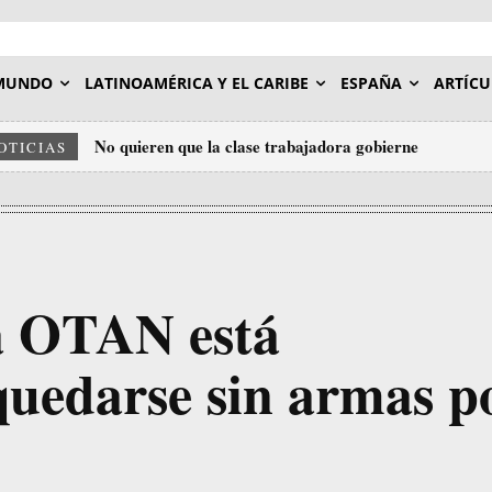
MUNDO
LATINOAMÉRICA Y EL CARIBE
ESPAÑA
ARTÍCU
No quieren que la clase trabajadora gobierne
Los «expertos» de la ONU entrenados por el imperial
OTICIAS
agresión contra Venezuela
a OTAN está
uedarse sin armas p