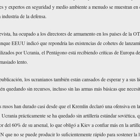
res y expertos en seguridad y medio ambiente a menudo se muestran en 
a industria de la defensa.
revista, ha ocupado a los directores de armamento en los países de la 
unque EEUU indicó que repondría las existencias de cohetes de lanzam
ilizados por Ucrania, el Pentágono está recibiendo críticas de Europa de
masiado lento.
ublicación, los ucranianos también están cansados ​​de esperar y a sus lí
én quedando sin recursos, incluso sin las armas más básicas que necesi
os rusos han durado casi desde que el Kremlin declaró una ofensiva en l
 Ucrania prácticamente se ha quedado sin artillería estándar soviética, 
 del 60% de su arsenal, lo que obligó a Kiev a confiar más en la artille
N que no se puede producir lo suficientemente rápido para sostener la 