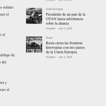
s señales
Unión Europea
Presidente de un país de la
ner el
OTAN lanza advertencia
sobre la alianza
Octubre
-
julio 4, 2026
ó el
Rusia
Rusia cierra las fronteras
ferroviarias con tres países
de la Unión Europea
 debajo de
Octubre
-
julio 4, 2026
o del
pea y
poyo al