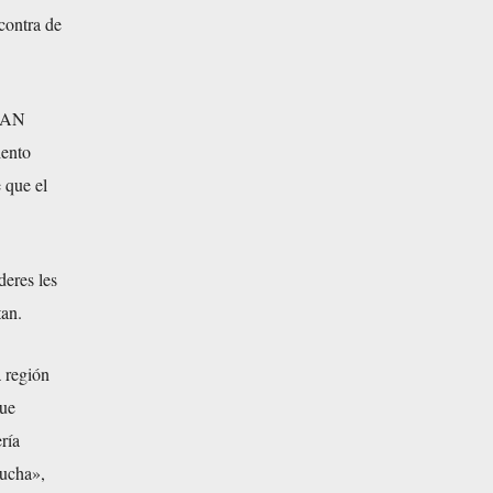
contra de
OTAN
iento
 que el
deres les
tan.
a región
que
ría
lucha»,