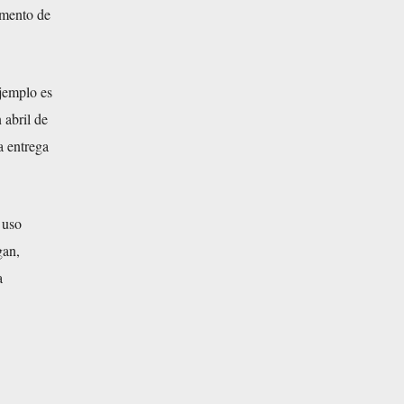
omento de
jemplo es
 abril de
a entrega
 uso
gan,
a