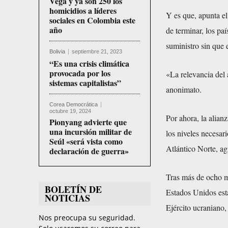
Vega y ya son 250 los
homicidios a líderes
Y es que, apunta el
sociales en Colombia este
año
de terminar, los p
suministro sin que 
Bolivia
septiembre 21, 2023
“Es una crisis climática
provocada por los
«La relevancia del
sistemas capitalistas”
anonimato.
Corea Democrática
octubre 19, 2024
Por ahora, la alian
Pionyang advierte que
una incursión militar de
los niveles necesar
Seúl «será vista como
Atlántico Norte, ag
declaración de guerra»
Tras más de ocho m
BOLETÍN DE
Estados Unidos está
NOTICIAS
Ejército ucraniano,
Nos preocupa su seguridad.