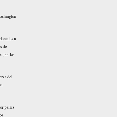
 Washington
dentales a
as de
o por las
erza del
na
or países
los