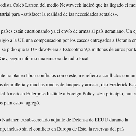
riodista Caleb Larson del medio Newsweek indicó que ha llegado el m
strial para «satisfacer la realidad de las necesidades actuales».
países están cuestionando ya el envío de armas al país ucraniano. Un e
exigió a la UE una compensación por los cascos entregados a Ucrania en
, se pidió que la UE devolviera a Estocolmo 9,2 millones de euros por l
Kiev, según informó una emisora de radio local.
 no planea librar conflictos como este; me refiero a conflictos con un
as de artillería y muchas rondas de tanques y armas», dijo Frederick Ka
el American Enterprise Institute a Foreign Policy. «En principio, nunc
s para esto», agregó.
 Nadaner, exsubsecretario adjunto de Defensa de EEUU durante la
p, incluso sin el conflicto en Europa de Este, la reservas del país