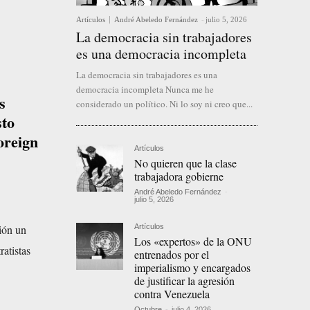
Artículos
André Abeledo Fernández
-
julio 5, 2026
La democracia sin trabajadores
es una democracia incompleta
La democracia sin trabajadores es una
democracia incompleta Nunca me he
s
considerado un político. Ni lo soy ni creo que...
sto
oreign
Artículos
No quieren que la clase
trabajadora gobierne
André Abeledo Fernández
-
julio 5, 2026
Artículos
ión un
Los «expertos» de la ONU
atistas
entrenados por el
imperialismo y encargados
de justificar la agresión
contra Venezuela
Octubre
-
julio 4, 2026