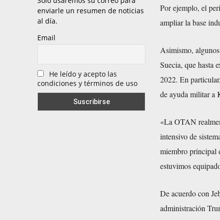
Solo usaremos su correo para
Por ejemplo, el pe
enviarle un resumen de noticias
al día.
ampliar la base indu
Email
Asimismo, algunos 
Suecia, que hasta 
He leído y acepto las
2022. En particular
condiciones y términos de uso
de ayuda militar a 
«La OTAN realmente
intensivo de sistem
miembro principal d
estuvimos equipado
De acuerdo con Jeb
administración Trum