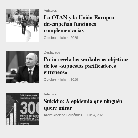
Artículos
La OTAN y la Unión Europea
desempeñan funciones
complementarias
Octubre
-
julio 4, 2026
Destacado
Putin revela los verdaderos objetivos
de los «supuestos pacificadores
europeos»
Octubre
-
julio 4, 2026
Artículos
Suicidio: A epidemia que ninguén
quere mirar
André Abeledo Fernández
-
julio 4, 2026