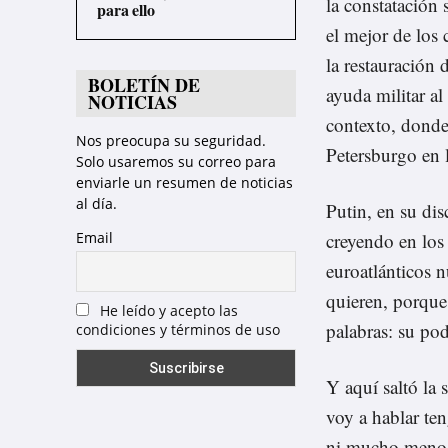
la constatación 
para ello
el mejor de los
la restauración 
BOLETÍN DE
ayuda militar al
NOTICIAS
contexto, donde
Nos preocupa su seguridad.
Petersburgo en 
Solo usaremos su correo para
enviarle un resumen de noticias
al día.
Putin, en su dis
Email
creyendo en los
euroatlánticos 
quieren, porque
He leído y acepto las
palabras: su pod
condiciones y términos de uso
Y aquí saltó la
voy a hablar ten
ni mucho menos.