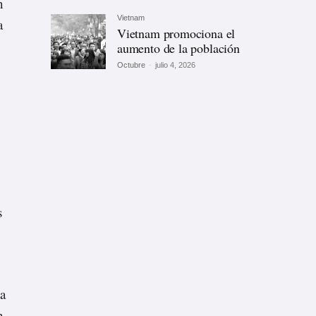
n
Vietnam
a
Vietnam promociona el
aumento de la población
Octubre
-
julio 4, 2026
s
ta
n