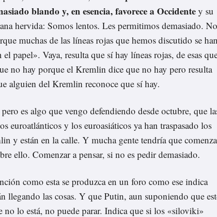
masiado blando y, en esencia, favorece a Occidente
y su
a rana hervida: Somos lentos. Les permitimos demasiado. N
ue muchas de las líneas rojas que hemos discutido se ha
el papel». Vaya, resulta que sí hay líneas rojas, de esas qu
ue no hay porque el Kremlin dice que no hay pero resulta
ue alguien del Kremlin reconoce que sí hay.
, pero
es algo que vengo defendiendo desde octubre
, que
la
los euroatlánticos y los euroasiáticos ya han traspasado los
n y están en la calle.
Y mucha gente tendría que comenza
obre ello. Comenzar a pensar, si no es pedir demasiado.
nción como esta se produzca en un foro como ese indica
án llegando las cosas. Y que Putin, aun suponiendo que est
 no lo está, no puede parar. Indica que si los «siloviki»