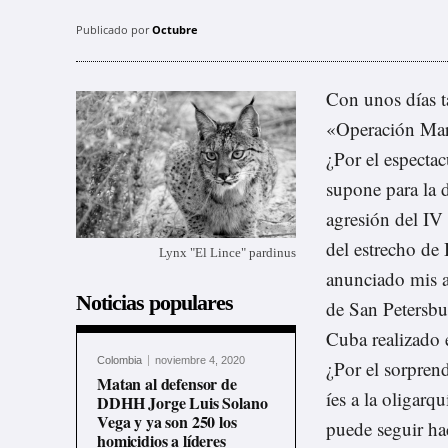
Publicado por
Octubre
Con unos días ta
«Operación Marí
¿Por el espectac
supone para la d
agresión del IV 
del estrecho de
Lynx "El Lince" pardinus
anunciado mis a
Noticias populares
de San Petersb
Cuba realizado e
Colombia
noviembre 4, 2020
¿Por el sorpren
Matan al defensor de
íes a la oligarq
DDHH Jorge Luis Solano
Vega y ya son 250 los
puede seguir ha
homicidios a líderes