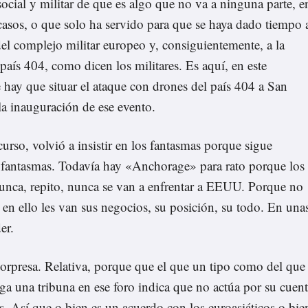
social y militar de que es algo que no va a ninguna parte, e
 casos, o que solo ha servido para que se haya dado tiempo 
del complejo militar europeo y, consiguientemente, a la
 país 404, como dicen los militares. Es aquí, en este
 hay que situar el ataque con drones del país 404 a San
la inauguración de ese evento.
curso, volvió a insistir en los fantasmas porque sigue
 fantasmas. Todavía hay «Anchorage» para rato porque los
nunca, repito, nunca se van a enfrentar a EEUU. Porque no
 en ello les van sus negocios, su posición, su todo. En una
er.
 sorpresa. Relativa, porque que el que un tipo como del que
ga una tribuna en ese foro indica que no actúa por su cuen
 Así que o bien es un acuerdo con los euroasiáticos o bie