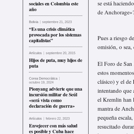
se está haciendo
sociales en Colombia este
año
de Anchorage»
Bolivia
septiembre 21, 2023
“Es una crisis climática
provocada por los sistemas
Pues a riesgo de
capitalistas”
omisión, o sea,
Artículos
septiembre 20, 2015
Hijos de puta, muy hijos de
El Foro de San 
puta
estos momentos,
Corea Democrática
clásico) y el de
octubre 19, 2024
Pionyang advierte que una
intentando que 
incursión militar de Seúl
el Kremlin han 
«será vista como
declaración de guerra»
mantra de Ancho
pequeña escala,
Artículos
febrero 22, 2023
Envejecer con más salud
resucitado dura
es posible y Cuba hace