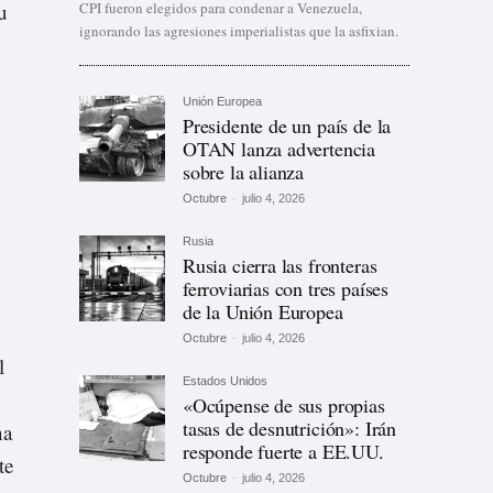
u
CPI fueron elegidos para condenar a Venezuela,
ignorando las agresiones imperialistas que la asfixian.
Unión Europea
Presidente de un país de la
OTAN lanza advertencia
sobre la alianza
Octubre
-
julio 4, 2026
Rusia
Rusia cierra las fronteras
ferroviarias con tres países
de la Unión Europea
Octubre
-
julio 4, 2026
l
Estados Unidos
«Ocúpense de sus propias
tasas de desnutrición»: Irán
ha
responde fuerte a EE.UU.
te
Octubre
-
julio 4, 2026