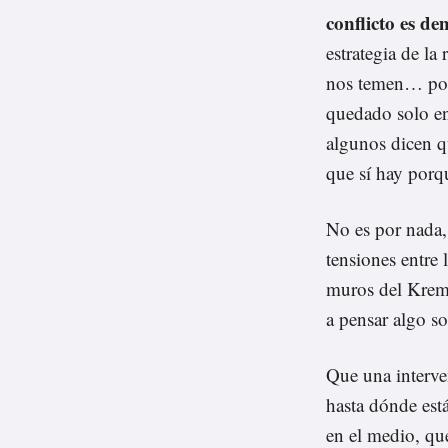
conflicto es de
estrategia de l
nos temen… porq
quedado solo en 
algunos dicen q
que sí hay porq
No es por nada
tensiones entre 
muros del Kremli
a pensar algo s
Que una interve
hasta dónde est
en el medio, que