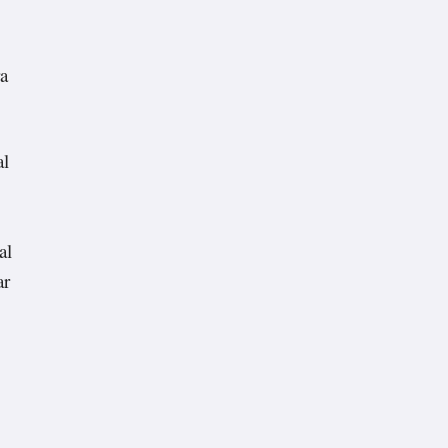
ra
al
al
ar
,