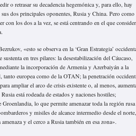
dir o retrasar su decadencia hegemónica y, para ello, hay
n sus dos principales oponentes, Rusia y China. Pero como
r con los dos a la vez, se está centrando en el que conside
a.
ezrukov, «esto se observa en la ‘Gran Estrategia’ occident
 sustenta en tres pilares: la desestabilización del Cáucaso,
 mediante la incorporación de Armenia y Azerbaiyán a la
al, tanto europea como de la OTAN; la penetración occident
para ampliar el arco de crisis existente o, al menos, aument
e Rusia está rodeada de estados y naciones hostiles;
de Groenlandia, lo que permite amenazar toda la región rusa
bombarderos y misiles de alcance intermedio desde el norte
a amenaza y el cerco a Rusia también en esa zona».