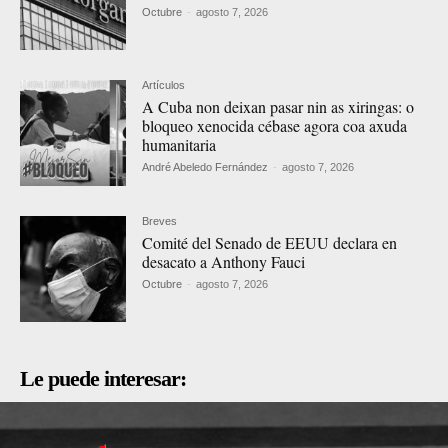
Octubre
-
agosto 7, 2026
Artículos
A Cuba non deixan pasar nin as xiringas: o
bloqueo xenocida cébase agora coa axuda
humanitaria
André Abeledo Fernández
-
agosto 7, 2026
Breves
Comité del Senado de EEUU declara en
desacato a Anthony Fauci
Octubre
-
agosto 7, 2026
Le puede interesar: