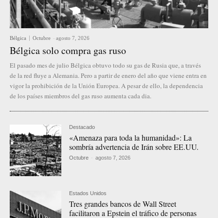
Bélgica
Octubre
-
agosto 7, 2026
Bélgica solo compra gas ruso
El pasado mes de julio Bélgica obtuvo todo su gas de Rusia que, a través
de la red fluye a Alemania. Pero a partir de enero del año que viene entra en
vigor la prohibición de la Unión Europea. A pesar de ello, la dependencia
de los países miembros del gas ruso aumenta cada dia.
Destacado
«Amenaza para toda la humanidad»: La
sombría advertencia de Irán sobre EE.UU.
Octubre
-
agosto 7, 2026
Estados Unidos
Tres grandes bancos de Wall Street
facilitaron a Epstein el tráfico de personas