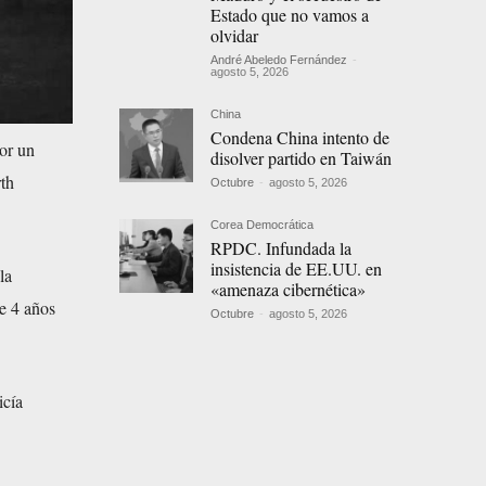
Estado que no vamos a
olvidar
André Abeledo Fernández
-
agosto 5, 2026
China
Condena China intento de
or un
disolver partido en Taiwán
th
Octubre
-
agosto 5, 2026
Corea Democrática
RPDC. Infundada la
insistencia de EE.UU. en
la
«amenaza cibernética»
de 4 años
Octubre
-
agosto 5, 2026
icía