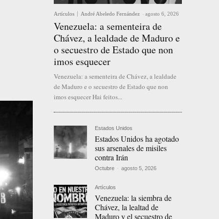
Artículos
André Abeledo Fernández
-
agosto 6, 2026
Venezuela: a sementeira de
Chávez, a lealdade de Maduro e
o secuestro de Estado que non
imos esquecer
Venezuela: a sementeira de Chávez, a lealdade
de Maduro e o secuestro de Estado que non
imos esquecer Hai feitos...
Estados Unidos
Estados Unidos ha agotado
sus arsenales de misiles
contra Irán
Octubre
-
agosto 5, 2026
Artículos
Venezuela: la siembra de
Chávez, la lealtad de
Maduro y el secuestro de