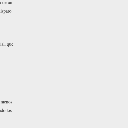
ca de un
disparo
ial, que
l menos
ndo los