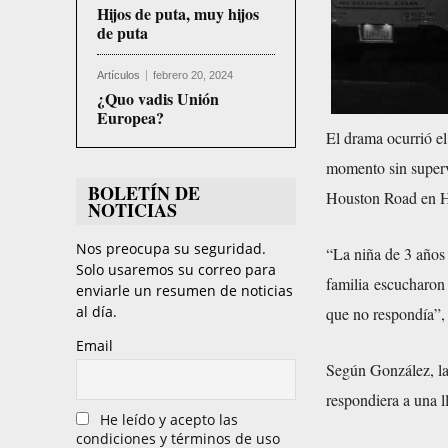
Hijos de puta, muy hijos
de puta
Artículos
febrero 20, 2024
¿Quo vadis Unión
Europea?
El drama ocurrió e
momento sin superv
BOLETÍN DE
Houston Road en H
NOTICIAS
Nos preocupa su seguridad.
“La niña de 3 años
Solo usaremos su correo para
familia escucharon 
enviarle un resumen de noticias
al día.
que no respondía”, 
Email
Según González, la 
respondiera a una l
He leído y acepto las
condiciones y términos de uso