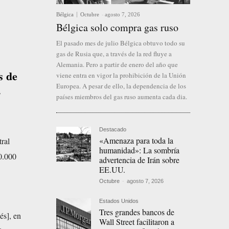
Bélgica
Octubre
-
agosto 7, 2026
Bélgica solo compra gas ruso
El pasado mes de julio Bélgica obtuvo todo su
gas de Rusia que, a través de la red fluye a
Alemania. Pero a partir de enero del año que
s de
viene entra en vigor la prohibición de la Unión
Europea. A pesar de ello, la dependencia de los
.
países miembros del gas ruso aumenta cada dia.
Destacado
«Amenaza para toda la
ral
humanidad»: La sombría
0.000
advertencia de Irán sobre
EE.UU.
Octubre
-
agosto 7, 2026
Estados Unidos
Tres grandes bancos de
és], en
Wall Street facilitaron a