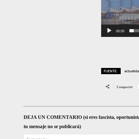
t
o
r
00:00
d
e
v
í
d
FUENTE:
actualid
e
Compartir
o
DEJA UN COMENTARIO (si eres fascista, oportunista, re
tu mensaje no se publicará)