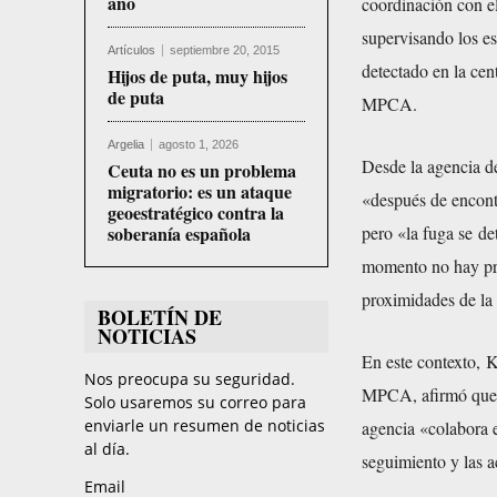
año
coordinación con e
supervisando los es
Artículos
septiembre 20, 2015
detectado en la cen
Hijos de puta, muy hijos
de puta
MPCA.
Argelia
agosto 1, 2026
Desde la agencia d
Ceuta no es un problema
migratorio: es un ataque
«después de encontr
geoestratégico contra la
soberanía española
pero «la fuga se de
momento no hay pru
proximidades de la 
BOLETÍN DE
NOTICIAS
En este contexto, K
Nos preocupa su seguridad.
MPCA, afirmó que «
Solo usaremos su correo para
enviarle un resumen de noticias
agencia «colabora e
al día.
seguimiento y las 
Email