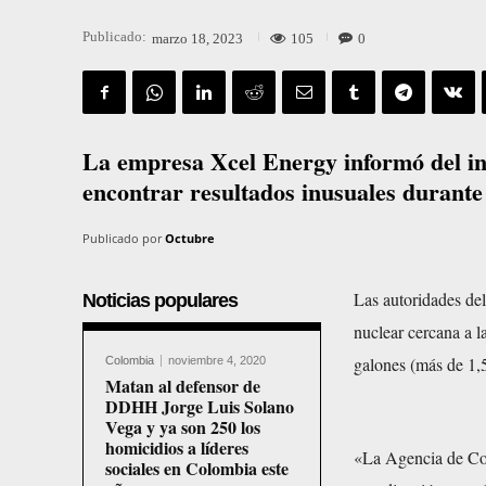
Publicado:
105
0
marzo 18, 2023
La empresa Xcel Energy informó del in
encontrar resultados inusuales durante 
Publicado por
Octubre
Las autoridades del
Noticias populares
nuclear cercana a l
galones (más de 1,5
Colombia
noviembre 4, 2020
Matan al defensor de
DDHH Jorge Luis Solano
Vega y ya son 250 los
homicidios a líderes
«La Agencia de Con
sociales en Colombia este