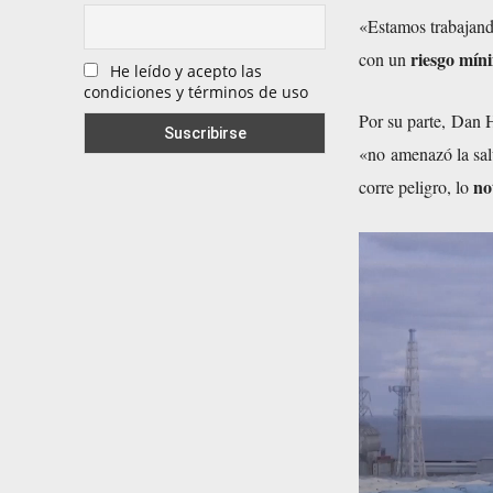
«Estamos trabajand
riesgo mín
con un
He leído y acepto las
condiciones y términos de uso
Por su parte, Dan 
«no amenazó la sal
no
corre peligro, lo
R
e
p
r
o
d
u
c