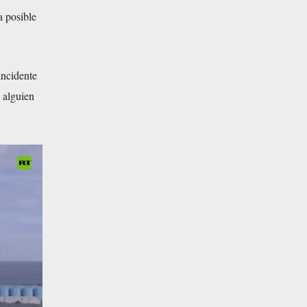
a posible
incidente
 alguien