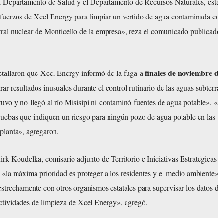
l Departamento de Salud y el Departamento de Recursos Naturales, est
fuerzos de Xcel Energy para limpiar un vertido de agua contaminada con
tral nuclear de Monticello de la empresa», reza el
comunicado
publicado
finales de noviembre 
etallaron que Xcel Energy informó de la fuga a
ar resultados inusuales durante el control rutinario de las aguas subter
tuvo y no llegó al río Misisipi ni contaminó fuentes de agua potable». 
ebas que indiquen un riesgo para ningún pozo de agua potable en las
planta», agregaron.
irk Koudelka, comisario adjunto de Territorio e Iniciativas Estratégicas
la máxima prioridad es proteger a los residentes y el medio ambiente»
strechamente con otros organismos estatales para supervisar los datos 
actividades de limpieza de Xcel Energy», agregó.