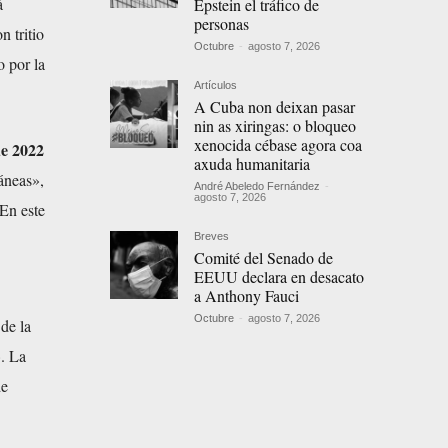
á
Epstein el tráfico de
personas
 tritio
Octubre
-
agosto 7, 2026
 por la
Artículos
A Cuba non deixan pasar
nin as xiringas: o bloqueo
xenocida cébase agora coa
de 2022
axuda humanitaria
ráneas»,
André Abeledo Fernández
-
agosto 7, 2026
«En este
Breves
Comité del Senado de
EEUU declara en desacato
a Anthony Fauci
Octubre
-
agosto 7, 2026
 de la
. La
de