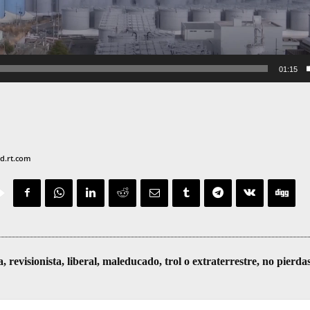
01:15
ad.rt.com
visionista, liberal, maleducado, trol o extraterrestre, no pierda