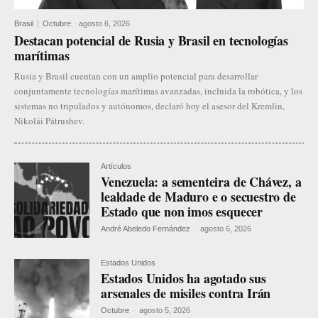
Brasil
Octubre
-
agosto 6, 2026
Destacan potencial de Rusia y Brasil en tecnologías
marítimas
Rusia y Brasil cuentan con un amplio potencial para desarrollar
conjuntamente tecnologías marítimas avanzadas, incluida la robótica, y los
sistemas no tripulados y autónomos, declaró hoy el asesor del Kremlin,
Nikolái Pátrushev.
Artículos
Venezuela: a sementeira de Chávez, a
lealdade de Maduro e o secuestro de
Estado que non imos esquecer
André Abeledo Fernández
-
agosto 6, 2026
Estados Unidos
Estados Unidos ha agotado sus
arsenales de misiles contra Irán
Octubre
-
agosto 5, 2026