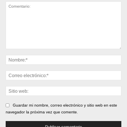
Comentario:
No
Cor
ele
Sit
web
Guardar mi nombre, correo electrónico y sitio web en este
navegador la próxima vez que comente.