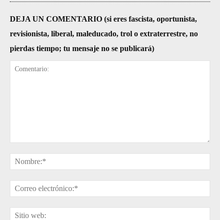
DEJA UN COMENTARIO (si eres fascista, oportunista,
revisionista, liberal, maleducado, trol o extraterrestre, no
pierdas tiempo; tu mensaje no se publicará)
Comentario:
No
Cor
ele
Sit