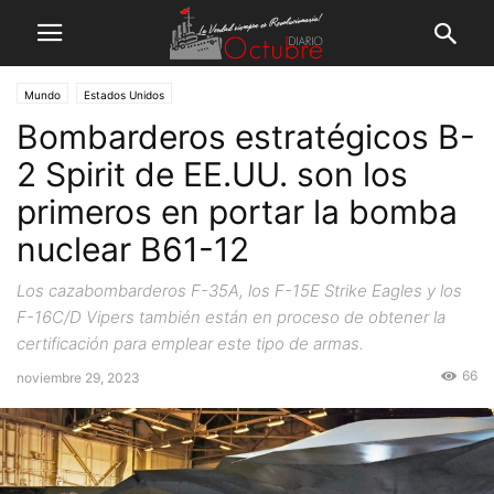
Mundo
Estados Unidos
Bombarderos estratégicos B-
2 Spirit de EE.UU. son los
primeros en portar la bomba
nuclear B61-12
Los cazabombarderos F-35A, los F-15E Strike Eagles y los
F-16C/D Vipers también están en proceso de obtener la
certificación para emplear este tipo de armas.
66
noviembre 29, 2023