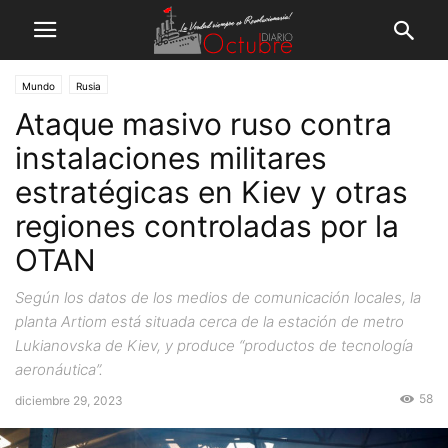
Mundo
Rusia
Ataque masivo ruso contra
instalaciones militares
estratégicas en Kiev y otras
regiones controladas por la
OTAN
Según los datos de los medios de comunicación locales, la
planta Artiom está situada cerca de la estación de metro
Lukianovska de Kiev, y produce “productos de tecnología
aeronáutica”.
58
diciembre 29, 2023