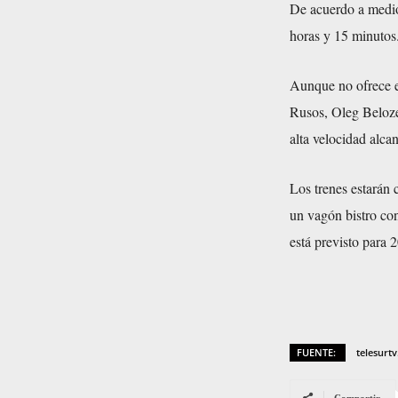
De acuerdo a medios
horas y 15 minutos
Aunque no ofrece el
Rusos, Oleg Belozer
alta velocidad alca
Los trenes estarán 
un vagón bistro con
está previsto para 
FUENTE:
telesurtv