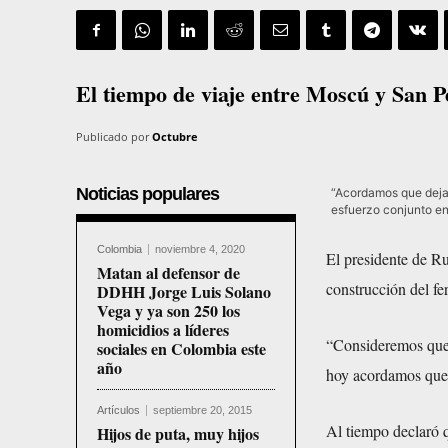
El tiempo de viaje entre Moscú y San P
Publicado por
Octubre
Noticias populares
“Acordamos que dejar
esfuerzo conjunto en 
Colombia
noviembre 4, 2020
El presidente de Ru
Matan al defensor de
construcción del fer
DDHH Jorge Luis Solano
Vega y ya son 250 los
homicidios a líderes
“Consideremos que e
sociales en Colombia este
año
hoy acordamos que e
Artículos
septiembre 20, 2015
Al tiempo declaró 
Hijos de puta, muy hijos