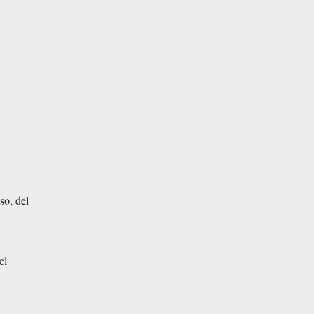
so, del
el