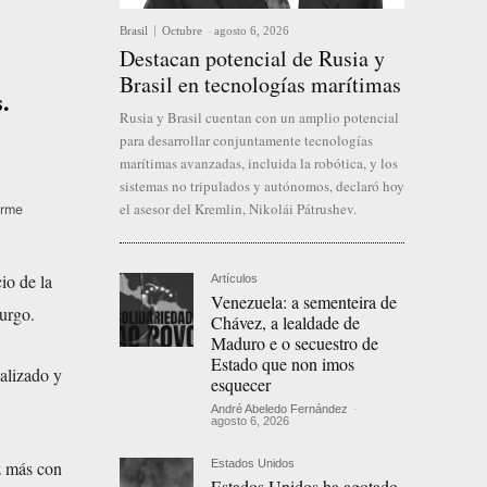
Brasil
Octubre
-
agosto 6, 2026
Destacan potencial de Rusia y
Brasil en tecnologías marítimas
.
Rusia y Brasil cuentan con un amplio potencial
para desarrollar conjuntamente tecnologías
marítimas avanzadas, incluida la robótica, y los
sistemas no tripulados y autónomos, declaró hoy
el asesor del Kremlin, Nikolái Pátrushev.
orme
io de la
Artículos
Venezuela: a sementeira de
burgo.
Chávez, a lealdade de
Maduro e o secuestro de
Estado que non imos
alizado y
esquecer
André Abeledo Fernández
-
agosto 6, 2026
Estados Unidos
z más con
Estados Unidos ha agotado