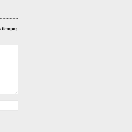
s tiempo;
Sitio
web: