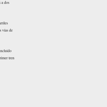
á a dos
rriles
s vías de
incluido
rimer tren