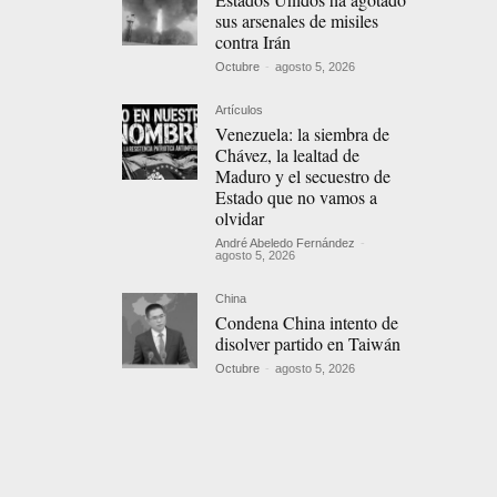
sus arsenales de misiles
contra Irán
Octubre
-
agosto 5, 2026
Artículos
Venezuela: la siembra de
Chávez, la lealtad de
Maduro y el secuestro de
Estado que no vamos a
olvidar
André Abeledo Fernández
-
agosto 5, 2026
China
Condena China intento de
disolver partido en Taiwán
Octubre
-
agosto 5, 2026