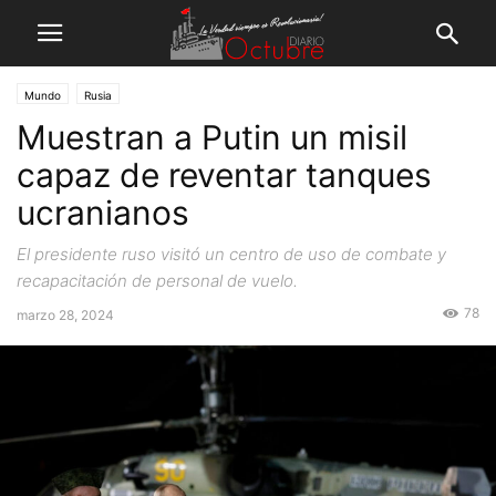
Mundo
Rusia
Muestran a Putin un misil
capaz de reventar tanques
ucranianos
El presidente ruso visitó un centro de uso de combate y
recapacitación de personal de vuelo.
78
marzo 28, 2024