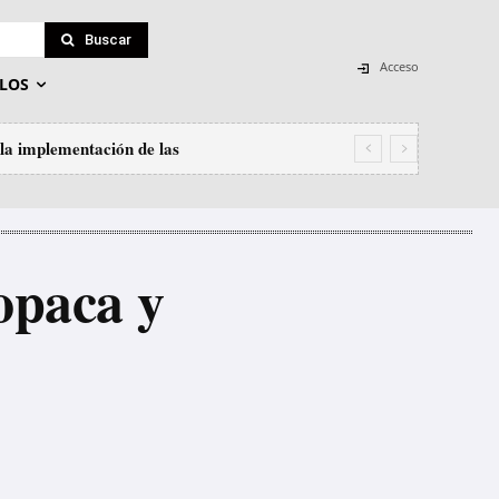
Buscar
Acceso
LOS
a implementación de las
iza su primer milagro
opaca y