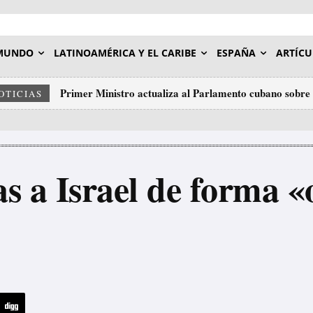
MUNDO
LATINOAMÉRICA Y EL CARIBE
ESPAÑA
ARTÍCU
Primer Ministro actualiza al Parlamento cubano sobre l
El Papa León XIV en su visita al Estado español real
OTICIAS
Transformaciones Económicas y Sociales
 a Israel de forma «