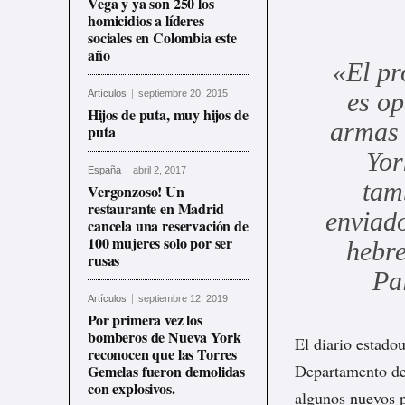
Vega y ya son 250 los
homicidios a líderes
sociales en Colombia este
año
«El pr
es op
Artículos
septiembre 20, 2015
Hijos de puta, muy hijos de
armas 
puta
Yor
España
abril 2, 2017
tam
Vergonzoso! Un
restaurante en Madrid
enviado
cancela una reservación de
100 mujeres solo por ser
hebre
rusas
Pa
Artículos
septiembre 12, 2019
Por primera vez los
bomberos de Nueva York
El diario estado
reconocen que las Torres
Departamento de 
Gemelas fueron demolidas
con explosivos.
algunos nuevos p