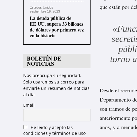
que están por de
Estados Unidos
septiembre 19, 2023
La deuda pública de
EE.UU. supera 33 billones
«Funci
de dólares por primera vez
en la historia
secret
públ
torno a
BOLETÍN DE
NOTICIAS
Nos preocupa su seguridad.
Solo usaremos su correo para
enviarle un resumen de noticias
Desde el recrudec
al día.
Departamento de 
Email
son tramos de pe
anteriormente p
años, y a menudo
He leído y acepto las
condiciones y términos de uso