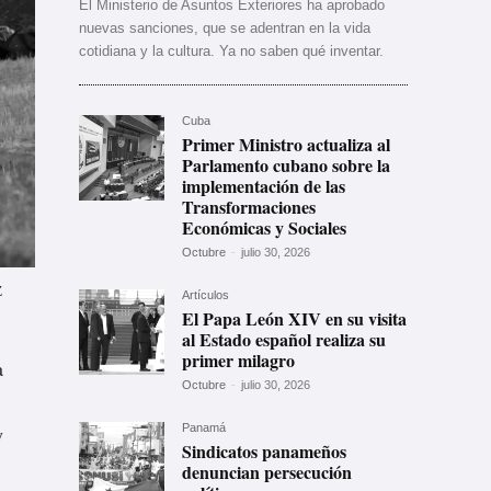
El Ministerio de Asuntos Exteriores ha aprobado
nuevas sanciones, que se adentran en la vida
cotidiana y la cultura. Ya no saben qué inventar.
Cuba
Primer Ministro actualiza al
Parlamento cubano sobre la
implementación de las
Transformaciones
Económicas y Sociales
Octubre
-
julio 30, 2026
Z
Artículos
El Papa León XIV en su visita
al Estado español realiza su
primer milagro
a
Octubre
-
julio 30, 2026
y
Panamá
Sindicatos panameños
denuncian persecución