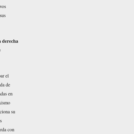
ivos
sus
la derecha
e
ar el
nda de
adas en
rxismo
iciona su
s
erda con