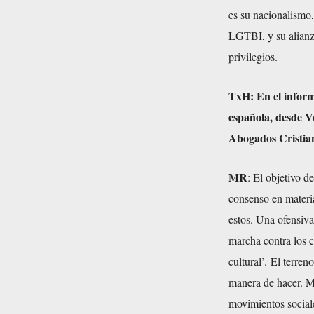
es su nacionalismo,
LGTBI, y su alianz
privilegios.
TxH:
En el infor
española, desde V
Abogados Cristian
MR
: El objetivo d
consenso en materi
estos. Una ofensiva
marcha contra los 
cultural’. El terre
manera de hacer. Má
movimientos sociale