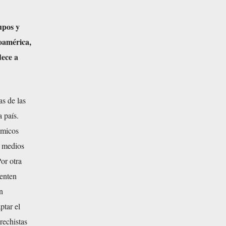
upos y
oamérica
,
dece a
s de las
 país.
ómicos
s medios
or otra
senten
n
ptar el
rechistas