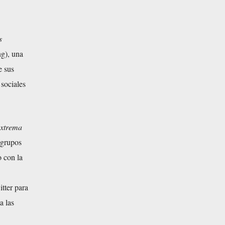
s
g), una
e sus
 sociales
extrema
r grupos
do con
la
tter
para
a las