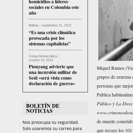
homicidios a líderes
sociales en Colombia este
año
Bolivia
septiembre 21, 2023
“Es una crisis climática
provocada por los
sistemas capitalistas”
Corea Democrática
octubre 19, 2024
Pionyang advierte que
Miquel Ramos
(Val
una incursión militar de
grupos de extrema 
Seúl «será vista como
declaración de guerra»
personas que mejor 
Publica habitualme
Público
y
La Direc
BOLETÍN DE
NOTICIAS
www.crimenesdeodi
de muerte cometido
Nos preocupa su seguridad.
Solo usaremos su correo para
que recoge los 101 