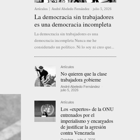
Artículos
André Abeledo Fernández
-
julio 5, 2026
La democracia sin trabajadores
es una democracia incompleta
La democracia sin trabajadores es una
democracia incompleta Nunca me he
considerado un político. Ni lo soy ni creo que...
Artículos
No quieren que la clase
trabajadora gobierne
André Abeledo Fernández
-
julio 5, 2026
Artículos
Los «expertos» de la ONU
entrenados por el
imperialismo y encargados
de justificar la agresión
contra Venezuela
Octubre
-
julio 4, 2026