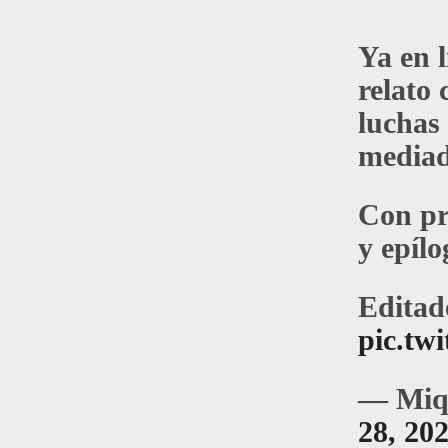
Ya en l
relato 
luchas
mediad
Con pr
y epílo
Editad
pic.tw
— Miq
28, 20