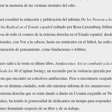
rar la memoria de las víctimas mortales del odio.
el coordinó la redacción y publicación del informe
De los Neocon a lo
ha Radical en el Estado español
(editado por Rosa-Luxemburg-Stiftun
osa de todo el cosmos de la extrema derecha en el Estado español, desd
cionales, con
Vox
a la cabeza, hasta sus tentáculos en el fútbol, las redes
generación de pensamiento, como fundaciones o lobbies.
zo salió a la venta su último libro,
Antifascistas: Así se combatió a la 
esde los 90
(
Capitan Swing
), un recorrido por la violencia ejercida po
uesta que encontró en colectivos antifascistas. Pese a encontrarse ocupa
bro
en
distintas ciudades
, todo ello mientras informa de los (numerosos)
extrema derecha que se están dando
a diario en Ucrania
(seguidle
en Twi
das), ha tenido la generosidad de dedicarnos un tiempo para responder 
mos formulado respecto de su libro y de su trabajo.