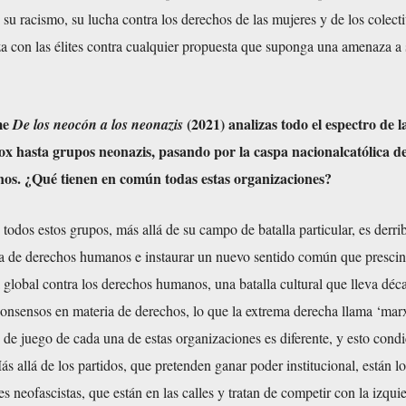
 su racismo, su lucha contra los derechos de las mujeres y de los colect
a con las élites contra cualquier propuesta que suponga una amenaza a 
me
(2021) analizas todo el espectro de 
De los neocón a los neonazis
ox hasta grupos neonazis, pasando por la caspa nacionalcatólica d
os. ¿Qué tienen en común todas estas organizaciones?
e todos estos grupos, más allá de su campo de batalla particular, es derrib
a de derechos humanos e instaurar un nuevo sentido común que presci
 global contra los derechos humanos, una batalla cultural que lleva déc
consensos en materia de derechos, lo que la extrema derecha llama ‘ma
no de juego de cada una de estas organizaciones es diferente, y esto cond
s allá de los partidos, que pretenden ganar poder institucional, están lo
s neofascistas, que están en las calles y tratan de competir con la izqui