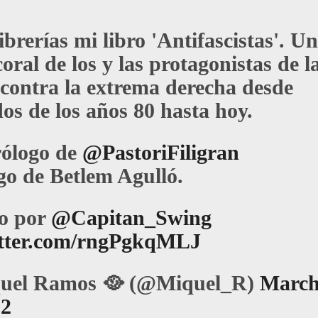
ibrerías mi libro 'Antifascistas'. Un
coral de los y las protagonistas de l
 contra la extrema derecha desde
os de los años 80 hasta hoy.
ólogo de
@PastoriFiligran
go de Betlem Agulló.
o por
@Capitan_Swing
itter.com/rngPgkqMLJ
uel Ramos 🥘 (@Miquel_R)
Marc
22