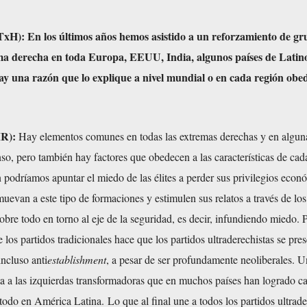
TxH):
En los últimos años hemos asistido a un reforzamiento de gr
ma derecha en toda
Europa
,
EEUU
,
India
, algunos países de
Latin
ay una razón que lo explique a nivel mundial o en cada región obe
R):
Hay elementos comunes en todas las extremas derechas y en alguna
so, pero también hay factores que obedecen a las características de cada
odríamos apuntar el miedo de las élites a perder sus privilegios econ
uevan a este tipo de formaciones y estimulen sus relatos a través de lo
bre todo en torno al eje de la seguridad, es decir, infundiendo miedo. P
e los partidos tradicionales hace que los partidos ultraderechistas se pre
ncluso anti
establishment
, a pesar de ser profundamente neoliberales. U
a a las izquierdas transformadoras que en muchos países han logrado ca
todo en América Latina. Lo que al final une a todos los partidos ultrade