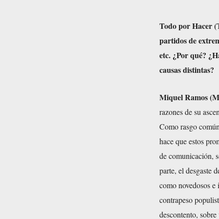
Todo por Hacer (
partidos de extre
etc. ¿Por qué? ¿H
causas distintas?
Miquel Ramos (M
razones de su ascen
Como rasgo común p
hace que estos prom
de comunicación, so
parte, el desgaste d
como novedosos e i
contrapeso populist
descontento, sobre 