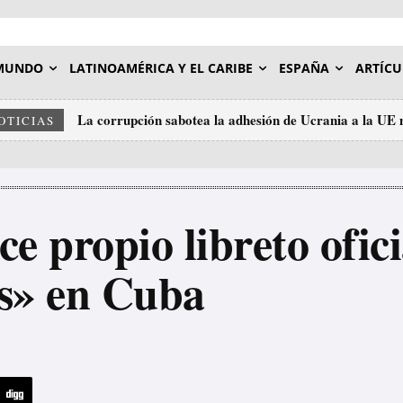
MUNDO
LATINOAMÉRICA Y EL CARIBE
ESPAÑA
ARTÍCU
La corrupción sabotea la adhesión de Ucrania a la UE m
El Consejo de Europa denuncia malos tratos en las c
OTICIAS
III
ce propio libreto ofi
as» en Cuba