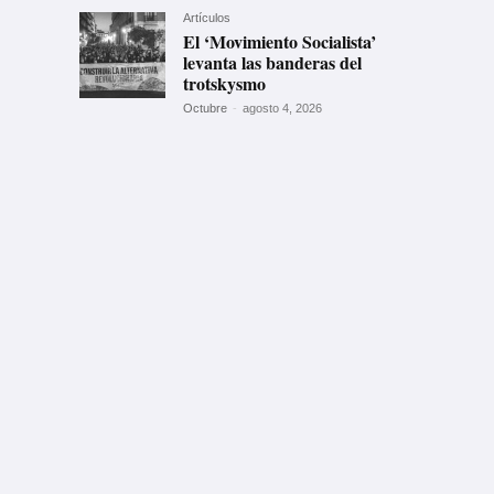
Artículos
El ‘Movimiento Socialista’
levanta las banderas del
trotskysmo
Octubre
-
agosto 4, 2026