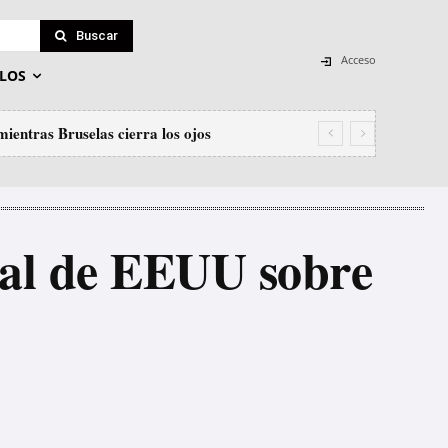
Buscar
Acceso
LOS
ientras Bruselas cierra los ojos
árceles de Algeciras, Huelva y El Puerto
cial de EEUU sobre