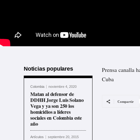
Noticias populares
Prensa canalla h
Cuba
Colombia
noviembre 4, 2020
Matan al defensor de
DDHH Jorge Luis Solano
Compartir
Vega y ya son 250 los
homicidios a líderes
sociales en Colombia este
año
Artículos
septiembre 20, 2015