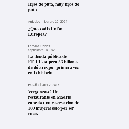
Hijos de puta, muy hijos de
puta
Artículos
febrero 20, 2024
¿Quo vadis Unión
Europea?
Estados Unidos
septiembre 19, 2023
La deuda pública de
EE.UU. supera 33 billones
de dólares por primera vez
en la historia
España
abril 2, 2017
Vergonzoso! Un
restaurante en Madrid
cancela una reservación de
100 mujeres solo por ser
rusas