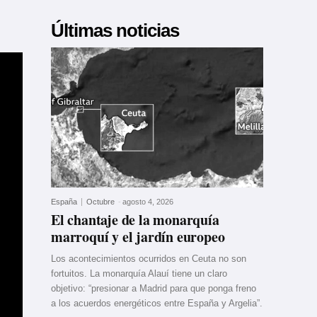
Últimas noticias
España
Octubre
-
agosto 4, 2026
El chantaje de la monarquía
marroquí y el jardín europeo
Los acontecimientos ocurridos en Ceuta no son
fortuitos. La monarquía Alauí tiene un claro
objetivo: “presionar a Madrid para que ponga freno
a los acuerdos energéticos entre España y Argelia”.