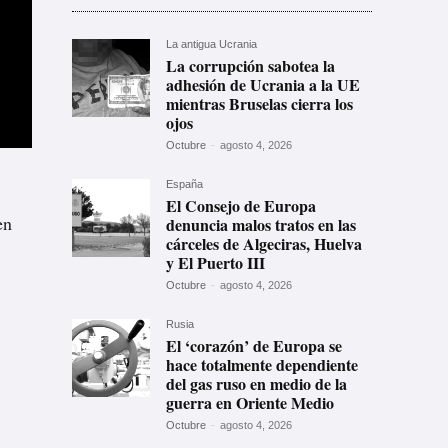
La antigua Ucrania
La corrupción sabotea la
adhesión de Ucrania a la UE
mientras Bruselas cierra los
ojos
Octubre
-
agosto 4, 2026
España
El Consejo de Europa
en
denuncia malos tratos en las
cárceles de Algeciras, Huelva
y El Puerto III
Octubre
-
agosto 4, 2026
Rusia
El ‘corazón’ de Europa se
hace totalmente dependiente
del gas ruso en medio de la
guerra en Oriente Medio
Octubre
-
agosto 4, 2026