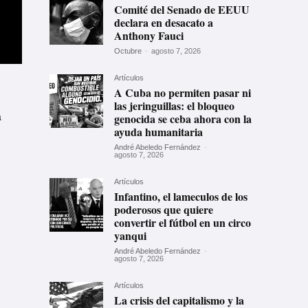
Comité del Senado de EEUU
declara en desacato a
Anthony Fauci
Octubre
-
agosto 7, 2026
Artículos
A Cuba no permiten pasar ni
las jeringuillas: el bloqueo
a
genocida se ceba ahora con la
ayuda humanitaria
André Abeledo Fernández
-
agosto 7, 2026
Artículos
Infantino, el lameculos de los
poderosos que quiere
convertir el fútbol en un circo
yanqui
André Abeledo Fernández
-
agosto 7, 2026
Artículos
La crisis del capitalismo y la