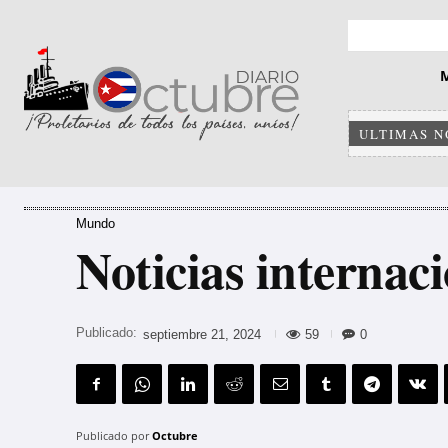
ULTIMAS N
Mundo
Noticias internac
Publicado:
59
0
septiembre 21, 2024
Publicado por
Octubre