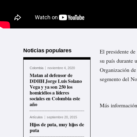
Noticias populares
El presidente de
su país durante u
Colombia
noviembre 4, 2020
Organización de
Matan al defensor de
segmento del Not
DDHH Jorge Luis Solano
Vega y ya son 250 los
homicidios a líderes
sociales en Colombia este
año
Más información
Artículos
septiembre 20, 2015
Hijos de puta, muy hijos de
puta