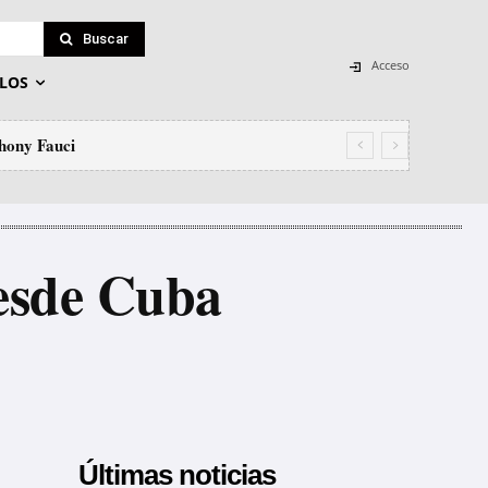
Buscar
Acceso
LOS
hony Fauci
oqueo genocida se ceba ahora con la ayuda
desde Cuba
Últimas noticias