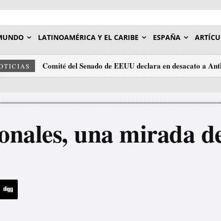
MUNDO
LATINOAMÉRICA Y EL CARIBE
ESPAÑA
ARTÍCU
Comité del Senado de EEUU declara en desacato a Ant
A Cuba no permiten pasar ni las jeringuillas: el bl
OTICIAS
humanitaria
ionales, una mirada 