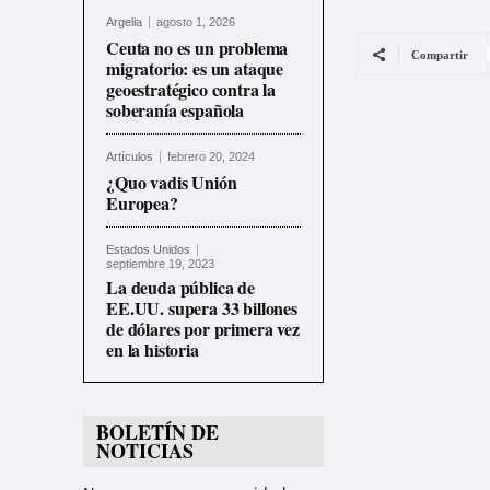
Argelia
agosto 1, 2026
Ceuta no es un problema
Compartir
migratorio: es un ataque
geoestratégico contra la
soberanía española
Artículos
febrero 20, 2024
¿Quo vadis Unión
Europea?
Estados Unidos
septiembre 19, 2023
La deuda pública de
EE.UU. supera 33 billones
de dólares por primera vez
en la historia
BOLETÍN DE
NOTICIAS