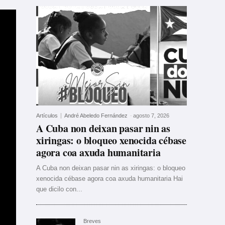
Artículos
André Abeledo Fernández
-
agosto 7, 2026
A Cuba non deixan pasar nin as
xiringas: o bloqueo xenocida cébase
agora coa axuda humanitaria
A Cuba non deixan pasar nin as xiringas: o bloqueo
xenocida cébase agora coa axuda humanitaria Hai
que dicilo con...
Breves