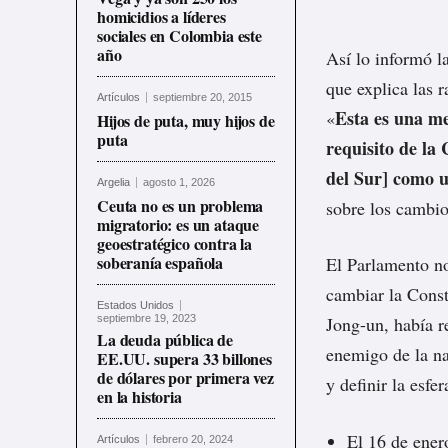
homicidios a líderes
sociales en Colombia este
año
Así lo informó l
que explica las 
Artículos
septiembre 20, 2015
Esta es una me
«
Hijos de puta, muy hijos de
puta
requisito de la
del Sur] como u
Argelia
agosto 1, 2026
Ceuta no es un problema
sobre los cambio
migratorio: es un ataque
geoestratégico contra la
soberanía española
El Parlamento no
cambiar la Const
Estados Unidos
septiembre 19, 2023
Jong-un, había r
La deuda pública de
enemigo de la na
EE.UU. supera 33 billones
de dólares por primera vez
y definir la esfe
en la historia
El 16 de ene
Artículos
febrero 20, 2024