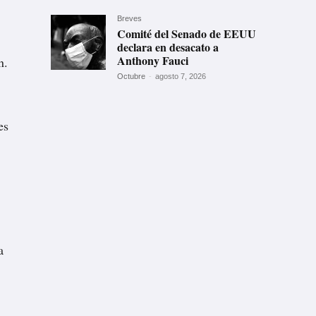
Breves
Comité del Senado de EEUU
declara en desacato a
Anthony Fauci
n.
Octubre
-
agosto 7, 2026
es
a