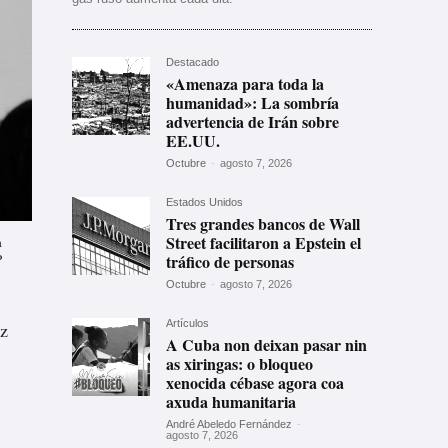
Destacado
«Amenaza para toda la
humanidad»: La sombría
advertencia de Irán sobre
EE.UU.
Octubre
-
agosto 7, 2026
Estados Unidos
Tres grandes bancos de Wall
Street facilitaron a Epstein el
a
P
tráfico de personas
Octubre
-
agosto 7, 2026
Artículos
ez
A Cuba non deixan pasar nin
as xiringas: o bloqueo
xenocida cébase agora coa
axuda humanitaria
André Abeledo Fernández
-
agosto 7, 2026