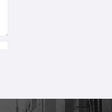
Sitio
web: