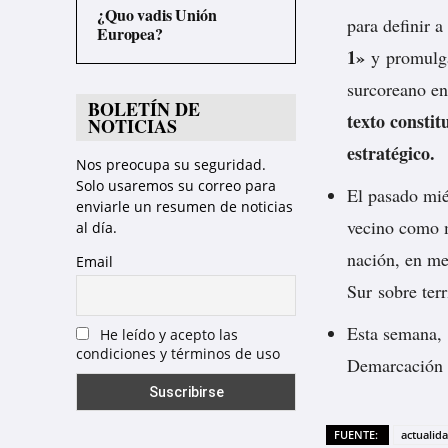
¿Quo vadis Unión
para definir 
Europea?
1»
y promulga
surcoreano en
BOLETÍN DE
texto constit
NOTICIAS
estratégico.
Nos preocupa su seguridad.
Solo usaremos su correo para
El pasado mi
enviarle un resumen de noticias
vecino como 
al día.
nación, en me
Email
Sur sobre terr
Esta semana, p
He leído y acepto las
condiciones y términos de uso
Demarcación 
FUENTE:
actualid