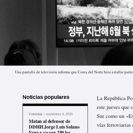
Una pantalla de televisión informa que Corea del Norte hizo estallar partes
Noticias populares
La República Po
este jueves que 
Colombia
noviembre 4, 2020
Sur como un «Est
Matan al defensor de
vías ferroviaria
DDHH Jorge Luis Solano
Vega y ya son 250 los