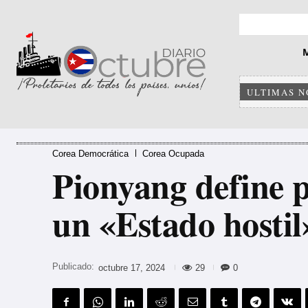
ULTIMAS N
Corea Democrática
Corea Ocupada
Pionyang define 
un «Estado hostil
Publicado:
29
0
octubre 17, 2024