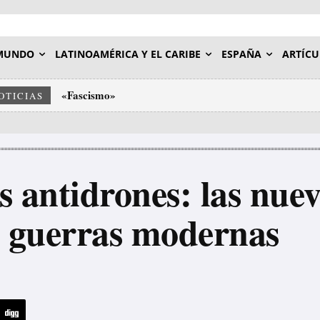
MUNDO
LATINOAMÉRICA Y EL CARIBE
ESPAÑA
ARTÍCU
«Fascismo»
Activista española de ultraderecha hace el saludo n
OTICIAS
es antidrones: las nu
 guerras modernas