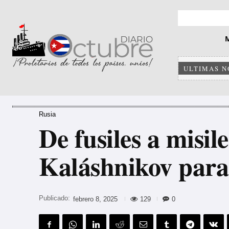
ULTIMAS N
Rusia
De fusiles a misil
Kaláshnikov para
Publicado:
129
0
febrero 8, 2025