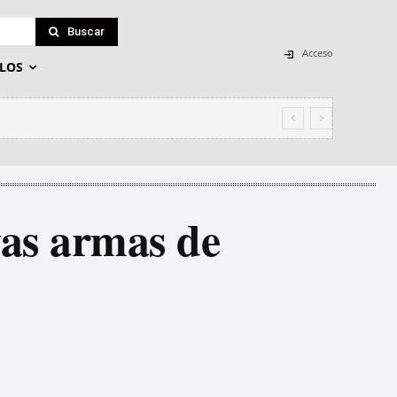
Buscar
Acceso
LOS
azi frente a la Embajada de Marruecos
evas armas de