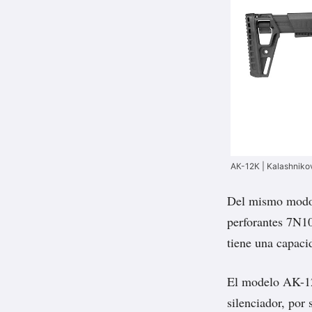
АК-12К | Kalashniko
Del mismo modo, 
perforantes 7N1
tiene una capaci
El modelo AK-12
silenciador, por 