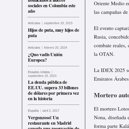
Oriente Medio en
sociales en Colombia este
año
las campañas de
Artículos
septiembre 20, 2015
El evento captará
Hijos de puta, muy hijos de
puta
Rusia, concebido
combate reales, 
Artículos
febrero 20, 2024
la OTAN.
¿Quo vadis Unión
Europea?
La IDEX 2025 se 
Estados Unidos
septiembre 19, 2023
Emiratos Árabes
La deuda pública de
EE.UU. supera 33 billones
de dólares por primera vez
Mortero aut
en la historia
El mortero Lotos
España
abril 2, 2017
Nona, diseñada
Vergonzoso! Un
restaurante en Madrid
forma parte Kalá
cancela una reservación de