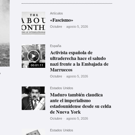
Artículos
«Fascismo»
Octubre
-
agosto 5, 2026
España
Activista española de
ultraderecha hace el saludo
nazi frente a la Embajada de
00:01:11
Marruecos
p
Octubre
-
agosto 5, 2026
Estados Unidos
Maduro también claudica
ante el imperialismo
estadounidense desde su celda
de Nueva York
Octubre
-
agosto 5, 2026
Estados Unidos