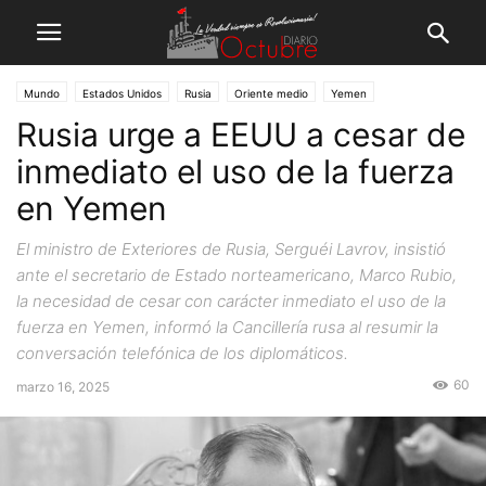
Mundo
Estados Unidos
Rusia
Oriente medio
Yemen
Rusia urge a EEUU a cesar de
inmediato el uso de la fuerza
en Yemen
El ministro de Exteriores de Rusia, Serguéi Lavrov, insistió
ante el secretario de Estado norteamericano, Marco Rubio,
la necesidad de cesar con carácter inmediato el uso de la
fuerza en Yemen, informó la Cancillería rusa al resumir la
conversación telefónica de los diplomáticos.
60
marzo 16, 2025