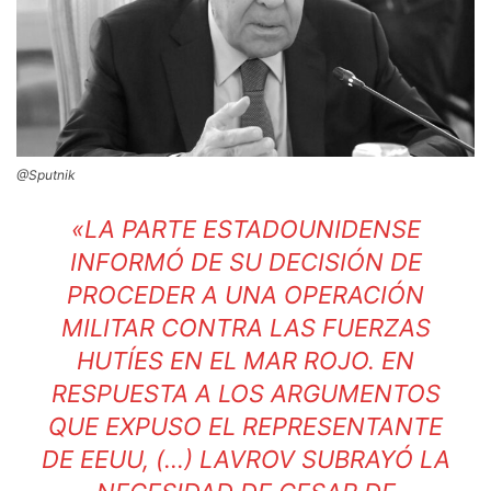
@Sputnik
«LA PARTE ESTADOUNIDENSE
INFORMÓ DE SU DECISIÓN DE
PROCEDER A UNA OPERACIÓN
MILITAR CONTRA LAS FUERZAS
HUTÍES EN EL MAR ROJO. EN
RESPUESTA A LOS ARGUMENTOS
QUE EXPUSO EL REPRESENTANTE
DE EEUU, (…) LAVROV SUBRAYÓ LA