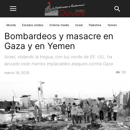
Mundo
Estados Unidos
Oriente medio
Israel
Palestina
Yemen
Bombardeos y masacre en
Gaza y en Yemen
Israel, violando la tregua, con luz verde de EE. UU., ha
lanzado este martes implacables ataques contra Gaza
39
marzo 19, 2025