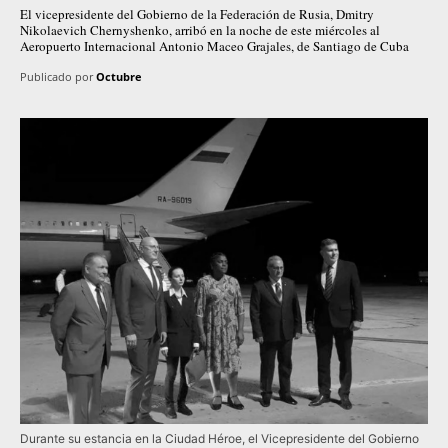
El vicepresidente del Gobierno de la Federación de Rusia, Dmitry
Nikolaevich Chernyshenko, arribó en la noche de este miércoles al
Aeropuerto Internacional Antonio Maceo Grajales, de Santiago de Cuba
Publicado por
Octubre
Durante su estancia en la Ciudad Héroe, el Vicepresidente del Gobierno