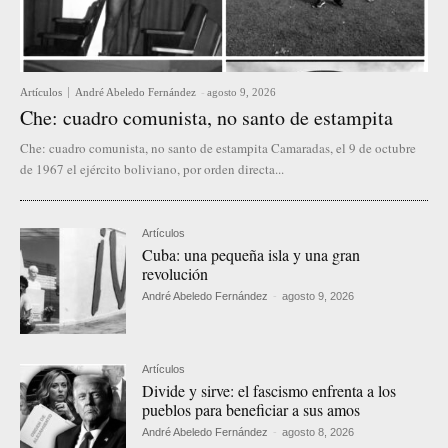
Artículos
André Abeledo Fernández
-
agosto 9, 2026
Che: cuadro comunista, no santo de estampita
Che: cuadro comunista, no santo de estampita Camaradas, el 9 de octubre
de 1967 el ejército boliviano, por orden directa...
Artículos
Cuba: una pequeña isla y una gran
revolución
André Abeledo Fernández
-
agosto 9, 2026
Artículos
Divide y sirve: el fascismo enfrenta a los
pueblos para beneficiar a sus amos
André Abeledo Fernández
-
agosto 8, 2026