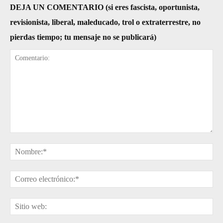
DEJA UN COMENTARIO (si eres fascista, oportunista,
revisionista, liberal, maleducado, trol o extraterrestre, no
pierdas tiempo; tu mensaje no se publicará)
Comentario:
No
Cor
ele
Sit
web