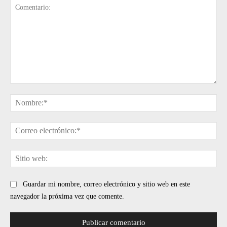
Comentario:
No
Cor
ele
Sit
web
Guardar mi nombre, correo electrónico y sitio web en este
navegador la próxima vez que comente.