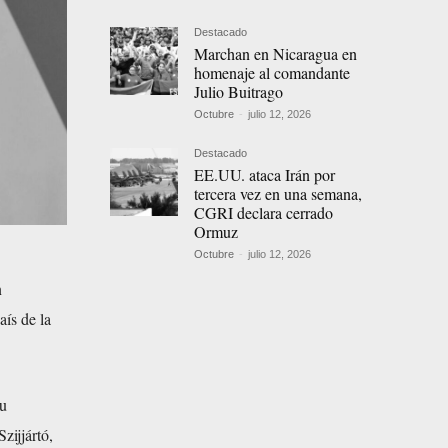
Destacado
Marchan en Nicaragua en
homenaje al comandante
Julio Buitrago
Octubre
-
julio 12, 2026
Destacado
EE.UU. ataca Irán por
tercera vez en una semana,
CGRI declara cerrado
Ormuz
Octubre
-
julio 12, 2026
n
aís de la
su
zijjártó,