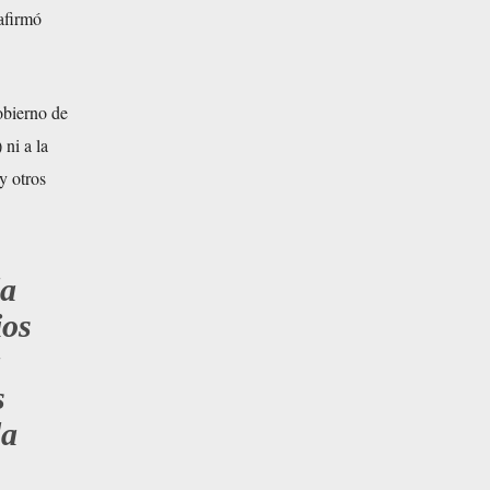
afirmó
obierno de
ni a la
y otros
la
ios
a
s
la