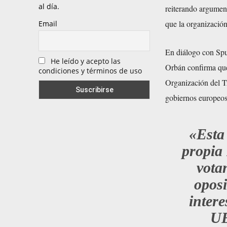
al día.
reiterando argument
que la organización
Email
En diálogo con Spu
He leído y acepto las
Orbán confirma que
condiciones y términos de uso
Organización del Tr
gobiernos europeos
«Esta 
propia
vota
oposi
intere
UE