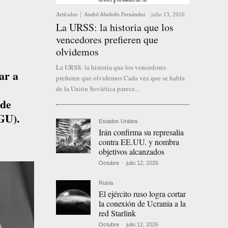
Artículos
André Abeledo Fernández
-
julio 13, 2026
La URSS: la historia que los
vencedores prefieren que
olvidemos
La URSS: la historia que los vencedores
ar a
prefieren que olvidemos Cada vez que se habla
de la Unión Soviética parece...
 de
GU).
Estados Unidos
Irán confirma su represalia
contra EE.UU. y nombra
objetivos alcanzados
Octubre
-
julio 12, 2026
Rusia
El ejército ruso logra cortar
la conexión de Ucrania a la
red Starlink
Octubre
-
julio 12, 2026