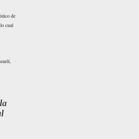
stico de
lo cual
raelí,
la
l