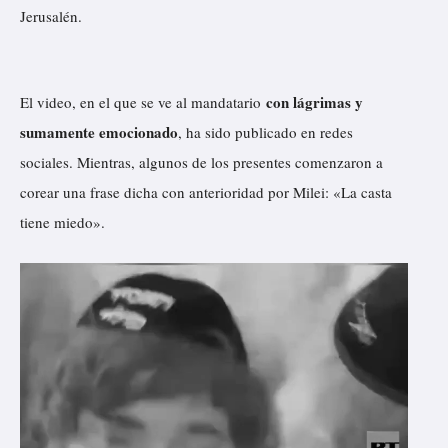
Jerusalén.
con lágrimas y
El video, en el que se ve al mandatario
sumamente emocionado
, ha sido publicado en redes
sociales. Mientras, algunos de los presentes comenzaron a
corear una frase dicha con anterioridad por Milei: «La casta
tiene miedo».
R
e
p
r
o
d