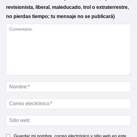
revisionista, liberal, maleducado, trol o extraterrestre,
no pierdas tiempo; tu mensaje no se publicará)
Comentario:
No
Cor
ele
Sit
web
Guardar mi nombre, correo electrónico y sitio web en este