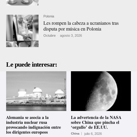
Polonia
Les rompen la cabeza a ucranianos tras
disputa por música en Polonia
Octubre
-
agosto 3, 2026
Le puede interesar:
Alemania se asocia a la
La advertencia de la NASA
industria nuclear rusa
sobre China que pincha el
provocando indignación entre
‘orgullo’ de EE.UU.
los dirigentes europeos
China
julio 6, 2026