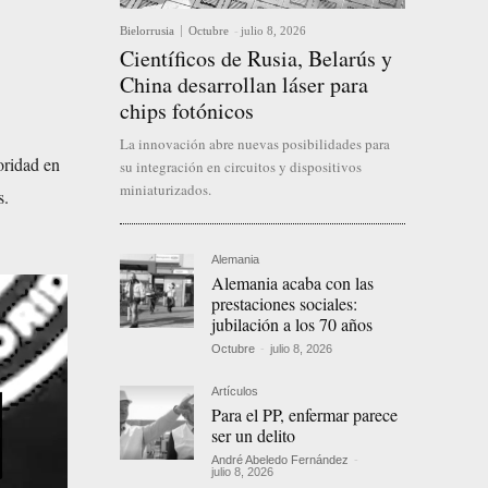
Bielorrusia
Octubre
-
julio 8, 2026
Científicos de Rusia, Belarús y
China desarrollan láser para
chips fotónicos
La innovación abre nuevas posibilidades para
oridad en
su integración en circuitos y dispositivos
miniaturizados.
s.
Alemania
Alemania acaba con las
prestaciones sociales:
jubilación a los 70 años
Octubre
-
julio 8, 2026
Artículos
Para el PP, enfermar parece
ser un delito
André Abeledo Fernández
-
julio 8, 2026