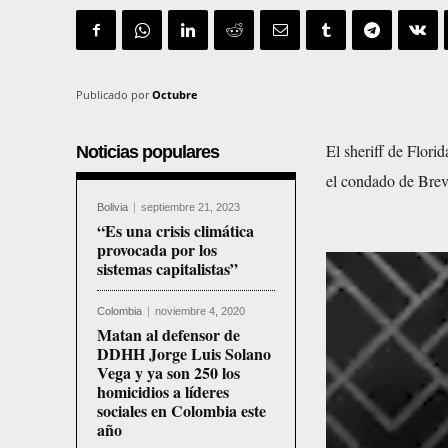
Publicado por
Octubre
El sheriff de Flori
Noticias populares
el condado de Breva
Bolivia
septiembre 21, 2023
“Es una crisis climática
provocada por los
R
sistemas capitalistas”
e
Colombia
noviembre 4, 2020
p
Matan al defensor de
DDHH Jorge Luis Solano
r
Vega y ya son 250 los
o
homicidios a líderes
sociales en Colombia este
d
año
u