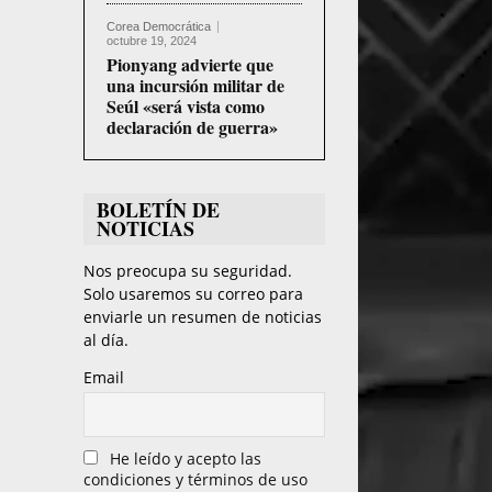
c
Corea Democrática
octubre 19, 2024
Pionyang advierte que
t
una incursión militar de
o
Seúl «será vista como
declaración de guerra»
r
d
e
BOLETÍN DE
NOTICIAS
v
í
Nos preocupa su seguridad.
d
Solo usaremos su correo para
enviarle un resumen de noticias
e
al día.
o
Email
He leído y acepto las
condiciones y términos de uso