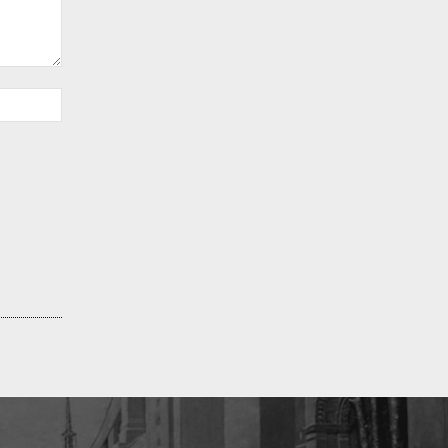
Sitio
web: