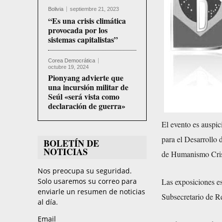
Bolivia
septiembre 21, 2023
“Es una crisis climática
provocada por los
sistemas capitalistas”
Corea Democrática
octubre 19, 2024
Pionyang advierte que
una incursión militar de
Seúl «será vista como
declaración de guerra»
El evento es auspic
para el Desarrollo
BOLETÍN DE
NOTICIAS
de Humanismo Crist
Nos preocupa su seguridad.
Las exposiciones es
Solo usaremos su correo para
enviarle un resumen de noticias
Subsecretario de R
al día.
Email