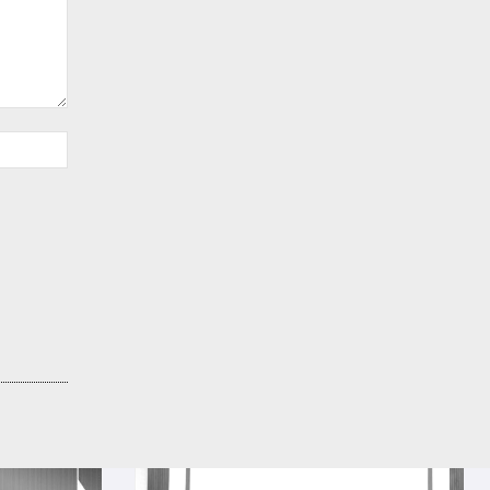
Sitio
web: