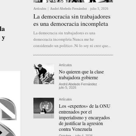
Artículos
André Abeledo Fernández
-
julio 5, 2026
La democracia sin trabajadores
es una democracia incompleta
la
La democracia sin trabajadores es una
 y
democracia incompleta Nunca me he
considerado un político. Ni lo soy ni creo que...
Artículos
No quieren que la clase
trabajadora gobierne
André Abeledo Fernández
-
julio 5, 2026
Artículos
Los «expertos» de la ONU
entrenados por el
imperialismo y encargados
de justificar la agresión
contra Venezuela
Octubre
-
julio 4, 2026