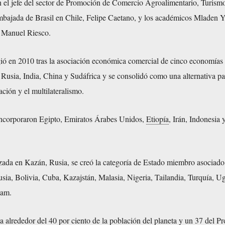
el jefe del sector de Promoción de Comercio Agroalimentario, Turism
embajada de Brasil en Chile, Felipe Caetano, y los académicos Mladen 
 Manuel Riesco.
gió en 2010 tras la asociación económica comercial de cinco economías
 Rusia, India, China y Sudáfrica y se consolidó como una alternativa pa
ación y el multilateralismo.
incorporaron Egipto, Emiratos Árabes Unidos,
Etiopía
, Irán, Indonesia 
ada en Kazán, Rusia, se creó la categoría de Estado miembro asociado,
sia, Bolivia, Cuba, Kazajstán, Malasia, Nigeria, Tailandia, Turquía, U
nam.
a alrededor del 40 por ciento de la población del planeta y un 37 del P