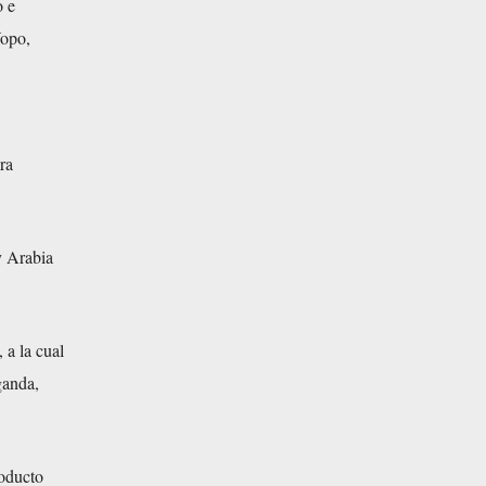
o e
Yopo,
ra
y Arabia
 a la cual
ganda,
roducto