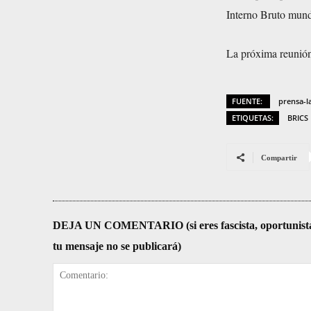
Interno Bruto mund
La próxima reunión d
FUENTE:
prensa-l
ETIQUETAS:
BRICS
Compartir
DEJA UN COMENTARIO (si eres fascista, oportunista, re
tu mensaje no se publicará)