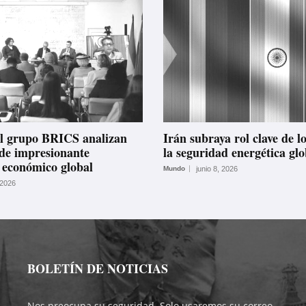
el grupo BRICS analizan
Irán subraya rol clave de 
 de impresionante
la seguridad energética glo
 económico global
Mundo
junio 8, 2026
 2026
BOLETÍN DE NOTICIAS
Nos preocupa su seguridad. Solo usaremos su correo