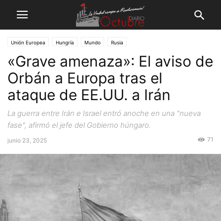
Unión Europea
Hungría
Mundo
Rusia
«Grave amenaza»: El aviso de
Orbán a Europa tras el
ataque de EE.UU. a Irán
La guerra entre Irán e Israel entró anoche en una "nueva
fase", afirmó el jefe del Gobierno húngaro.
71
junio 23, 2025