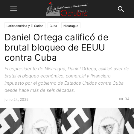
Latinoamérica y El Caribe
Cuba
Nicaragua
Daniel Ortega calificó de
brutal bloqueo de EEUU
contra Cuba
El copresidente de Nicaragua, Daniel Ortega, calificó ayer de
brutal el bloqueo económico, comercial y financiero
impuesto por el gobierno de Estados Unidos contra Cuba
desde hace más de seis décadas.
34
junio 24, 2025