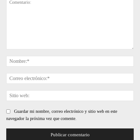
Comentario:
No
Cor
ele
Sit
web
Guardar mi nombre, correo electrónico y sitio web en este
navegador la próxima vez que comente.