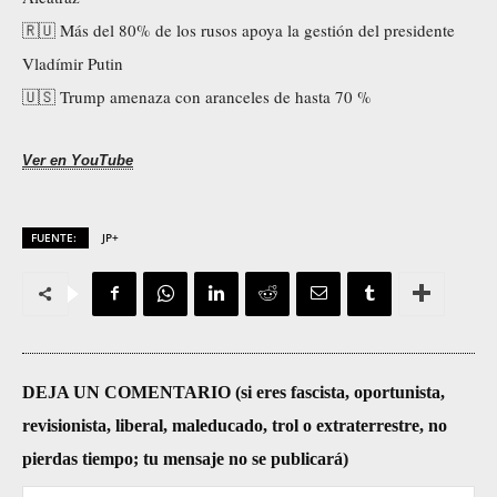
e
🇷🇺 Más del 80% de los rusos apoya la gestión del presidente
v
Vladímir Putin
í
🇺🇸 Trump amenaza con aranceles de hasta 70 %
d
e
Ver en YouTube
o
FUENTE:
JP+
DEJA UN COMENTARIO (si eres fascista, oportunista,
revisionista, liberal, maleducado, trol o extraterrestre, no
pierdas tiempo; tu mensaje no se publicará)