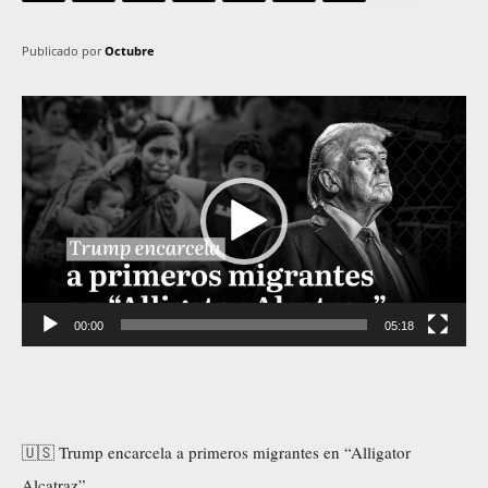
Publicado por
Octubre
R
e
p
r
o
d
u
00:00
05:18
c
t
o
r
🇺🇸 Trump encarcela a primeros migrantes en “Alligator
d
Alcatraz”