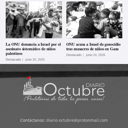
La ONU denuncia a Israel por el
ONU acusa a Israel de genocidio
asesinato sistemático de niños
tras masacres de niños en Gaza
palestinos
Destacado
junio 24, 2026
Destacado
junio 26, 2026
Contáctanos:
diario-octubre@protonmail.com