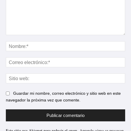
Comentario:
No
Cor
ele
Sit
web
Guardar mi nombre, correo electrónico y sitio web en este
navegador la próxima vez que comente.
Este sitio usa Akismet para reducir el spam.
Aprende cómo se procesan