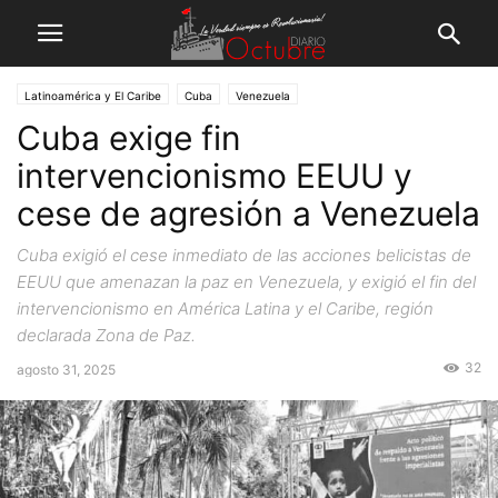
Latinoamérica y El Caribe
Cuba
Venezuela
Cuba exige fin
intervencionismo EEUU y
cese de agresión a Venezuela
Cuba exigió el cese inmediato de las acciones belicistas de
EEUU que amenazan la paz en Venezuela, y exigió el fin del
intervencionismo en América Latina y el Caribe, región
declarada Zona de Paz.
32
agosto 31, 2025