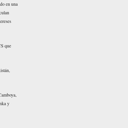
ado en una
iculan
tereses
OCS que
istán,
 Camboya,
nka y