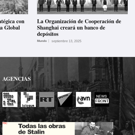
atégica con
La Organización de Cooperación de
za Global
Shanghai creará un banco de
depósitos
Mundo
septiembre 13, 2025
AGENCIAS