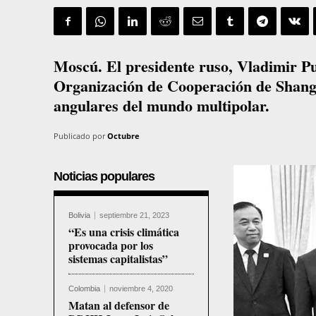
Moscú. El presidente ruso, Vladimir Put
Organización de Cooperación de Shangh
angulares del mundo multipolar.
Publicado por
Octubre
Noticias populares
Bolivia
septiembre 21, 2023
“Es una crisis climática
provocada por los
sistemas capitalistas”
Colombia
noviembre 4, 2020
Matan al defensor de