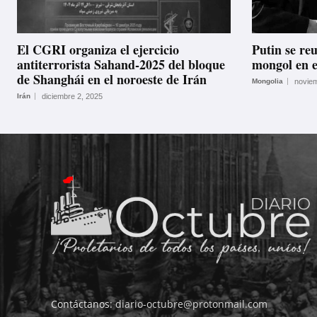
El CGRI organiza el ejercicio
Putin se re
antiterrorista Sahand-2025 del bloque
mongol en e
de Shanghái en el noroeste de Irán
Mongolia
noviem
Irán
diciembre 2, 2025
Contáctanos:
diario-octubre@protonmail.com