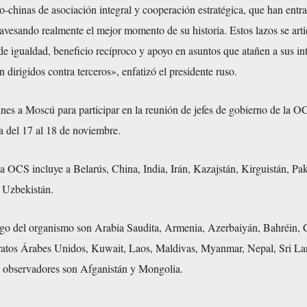
o-chinas de asociación integral y cooperación estratégica, que han entr
ravesando realmente el mejor momento de su historia. Estos lazos se art
 de igualdad, beneficio recíproco y apoyo en asuntos que atañen a sus in
 dirigidos contra terceros», enfatizó el presidente ruso.
unes a Moscú para participar en la reunión de jefes de gobierno de la 
sa del 17 al 18 de noviembre.
 OCS incluye a Belarús, China, India, Irán, Kazajstán, Kirguistán, Pak
y Uzbekistán.
ogo del organismo son Arabia Saudita, Armenia, Azerbaiyán, Bahréin,
ratos Árabes Unidos, Kuwait, Laos, Maldivas, Myanmar, Nepal, Sri La
s observadores son Afganistán y Mongolia.