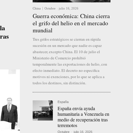
China
Octubre
-
julio 16, 2026
Guerra económica: China cierra
el grifo del helio en el mercado
la
mundial
dras
Tres grifos estratégicos se cierran en rápida
sucesión en un mercado que nadie es capaz
abastecer, excepto China. El 10 de julio el
Ministerio de Comercio prohibió
temporalmente las exportaciones de helio, con
efecto inmediato. El decreto no especifica
motivos ni exenciones, por lo que se aplica a
todos los destinos, sin distinción.
España
España envía ayuda
humanitaria a Venezuela en
medio de recuperación tras
terremotos
Octubre
-
julio 16, 2026