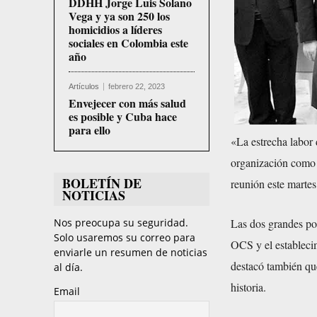
DDHH Jorge Luis Solano
Vega y ya son 250 los
homicidios a líderes
sociales en Colombia este
año
Artículos
febrero 22, 2023
Envejecer con más salud
es posible y Cuba hace
para ello
«La estrecha labor 
organización como u
BOLETÍN DE
reunión este martes
NOTICIAS
Nos preocupa su seguridad.
Las dos grandes pot
Solo usaremos su correo para
OCS y el establecim
enviarle un resumen de noticias
destacó también qu
al día.
historia.
Email