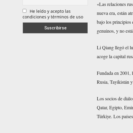
«Las relaciones rus
He leído y acepto las
nueva era, están at
condiciones y términos de uso
bajo los principios
genuinos, y no están
Li Qiang llegó el l
acoge la capital ru
Fundada en 2001, la
Rusia, Tayikistán 
Los socios de diál
Qatar, Egipto, Emi
Türkiye. Los paíse