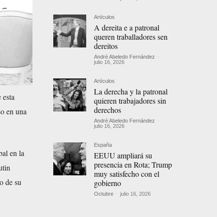
Artículos
A dereita e a patronal
queren traballadores sen
dereitos
André Abeledo Fernández
-
julio 16, 2026
Artículos
La derecha y la patronal
 esta
quieren trabajadores sin
derechos
so en una
André Abeledo Fernández
-
julio 16, 2026
España
al en la
EEUU ampliará su
presencia en Rota; Trump
utin
muy satisfecho con el
o de su
gobierno
Octubre
-
julio 16, 2026