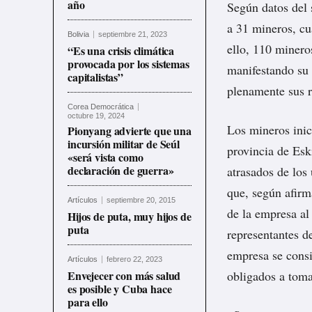
año
Según datos del s
a 31 mineros, cu
Bolivia
septiembre 21, 2023
ello, 110 minero
“Es una crisis climática
provocada por los sistemas
manifestando su 
capitalistas”
plenamente sus r
Corea Democrática
octubre 19, 2024
Los mineros inic
Pionyang advierte que una
incursión militar de Seúl
provincia de Eski
«será vista como
declaración de guerra»
atrasados de los
que, según afirm
Artículos
septiembre 20, 2015
de la empresa a
Hijos de puta, muy hijos de
puta
representantes de
empresa se consid
Artículos
febrero 22, 2023
Envejecer con más salud
obligados a tom
es posible y Cuba hace
para ello