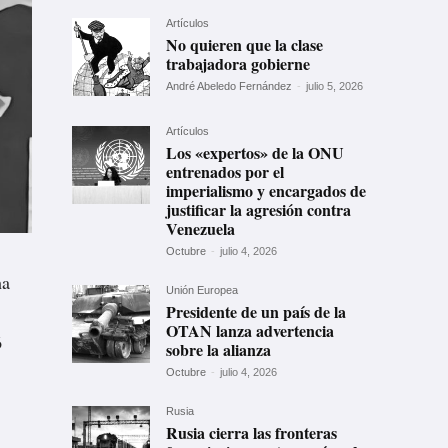
Artículos
No quieren que la clase
trabajadora gobierne
André Abeledo Fernández
-
julio 5, 2026
Artículos
Los «expertos» de la ONU
entrenados por el
imperialismo y encargados de
justificar la agresión contra
Venezuela
Octubre
-
julio 4, 2026
ha
Unión Europea
Presidente de un país de la
OTAN lanza advertencia
ó
sobre la alianza
Octubre
-
julio 4, 2026
Rusia
Rusia cierra las fronteras