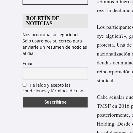
«Somos mineros, 
reza la declaraci
BOLETÍN DE
NOTICIAS
Los participante
Nos preocupa su seguridad.
oye alguien?», g
Solo usaremos su correo para
protesta. Una de 
enviarle un resumen de noticias
nacionalización 
al día.
deudas acumulada
Email
reincorporación 
sindical.
He leído y acepto las
condiciones y términos de uso
Cabe señalar que
TMSF en 2016 po
posteriormente, 
Holding. Desde e
las violaciones 