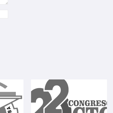
Sitio
web: