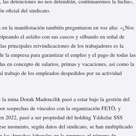
las detenciones no nos detendrán, continuaremos la lucha»,
ón oficial del sindicato.
s en la manifestación también preguntaron en voz alta: «¿Nos
olpeando el asfalto con sus cascos y silbando en señal de
las principales reivindicaciones de los trabajadores es la
de la empresa para garantizar el empleo y el pago de todas las
s en concepto de salarios, primas y vacaciones, así como la
al trabajo de los empleados despedidos por su actividad
 la mina Doruk Madencilik pasó a estar bajo la gestión del
r sospechas de vínculos con la organización FETÖ, y
en 2022, pasó a ser propiedad del holding Yıldızlar SSS
se momento, según datos del sindicato, se han multiplicado
de los derechos laborales en la empresa: el número de