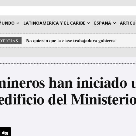
MUNDO
LATINOAMÉRICA Y EL CARIBE
ESPAÑA
ARTÍCU
No quieren que la clase trabajadora gobierne
Los «expertos» de la ONU entrenados por el imperial
OTICIAS
agresión contra Venezuela
ineros han iniciado 
edificio del Ministeri