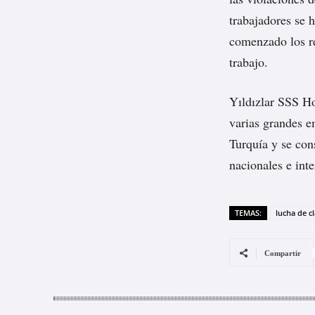
trabajadores se 
comenzado los re
trabajo.
Yıldızlar SSS Ho
varias grandes e
Turquía y se con
nacionales e int
TEMAS:
lucha de c
Compartir