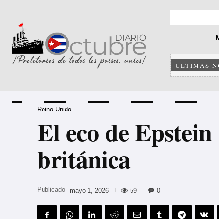
ULTIMAS N
Reino Unido
El eco de Epstein
británica
Publicado:
59
0
mayo 1, 2026