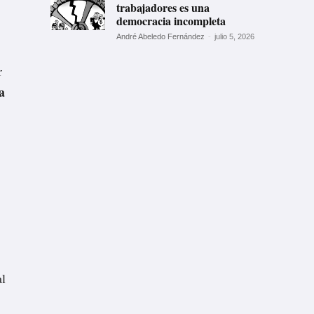
trabajadores es una
democracia incompleta
André Abeledo Fernández
-
julio 5, 2026
r
a
al