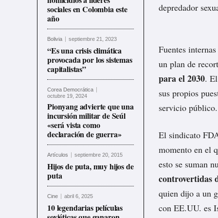
depredador sexua
sociales en Colombia este
año
Bolivia
septiembre 21, 2023
Fuentes internas
“Es una crisis climática
provocada por los sistemas
un plan de recor
capitalistas”
para el 2030
. E
Corea Democrática
sus propios pues
octubre 19, 2024
Pionyang advierte que una
servicio público.
incursión militar de Seúl
«será vista como
declaración de guerra»
El sindicato FDA
momento en el qu
Artículos
septiembre 20, 2015
esto se suman n
Hijos de puta, muy hijos de
puta
controvertidas 
quien dijo a un 
Cine
abril 6, 2025
10 legendarias películas
con EE.UU. es Is
soviéticas que ganaron