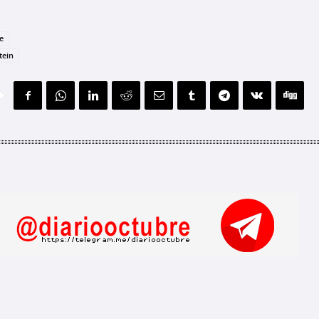
e
tein