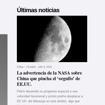
Últimas noticias
China
Octubre
-
julio 6, 2026
La advertencia de la NASA sobre
China que pincha el ‘orgullo’ de
EE.UU.
Pekín desarrolla su programa espacial a una
velocidad fenomenal y pronto podría desplazar a
EE.UU. del liderazgo en este ámbito, algo que