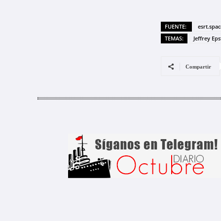
FUENTE:
esrt.spac
TEMAS:
Jeffrey Eps
Compartir