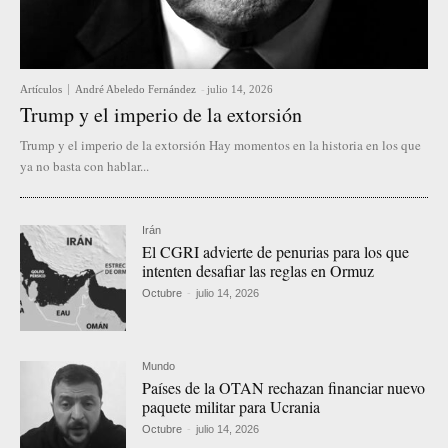
Artículos
André Abeledo Fernández
-
julio 14, 2026
Trump y el imperio de la extorsión
Trump y el imperio de la extorsión Hay momentos en la historia en los que
ya no basta con hablar...
Irán
El CGRI advierte de penurias para los que
intenten desafiar las reglas en Ormuz
Octubre
-
julio 14, 2026
Mundo
Países de la OTAN rechazan financiar nuevo
paquete militar para Ucrania
Octubre
-
julio 14, 2026