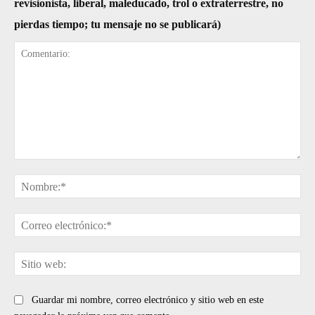
revisionista, liberal, maleducado, trol o extraterrestre, no
pierdas tiempo; tu mensaje no se publicará)
Comentario:
No
Cor
ele
Sit
web
Guardar mi nombre, correo electrónico y sitio web en este