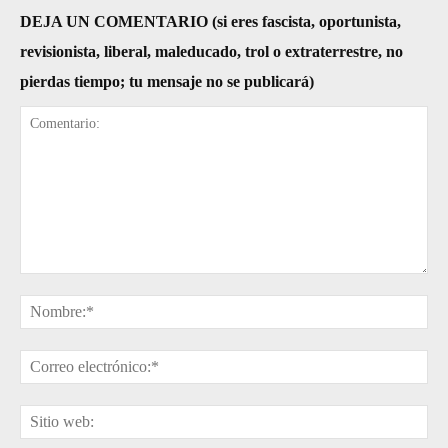
DEJA UN COMENTARIO (si eres fascista, oportunista,
revisionista, liberal, maleducado, trol o extraterrestre, no
pierdas tiempo; tu mensaje no se publicará)
Comentario:
No
Cor
ele
Sit
web