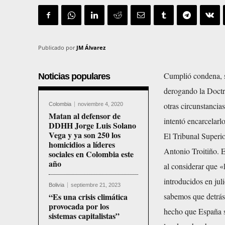
Publicado por
JM Álvarez
Cumplió condena, sa
Noticias populares
derogando la Doctr
otras circunstancia
Colombia
noviembre 4, 2020
Matan al defensor de
intentó encarcelar
DDHH Jorge Luis Solano
Vega y ya son 250 los
El Tribunal Superi
homicidios a líderes
Antonio Troitiño. E
sociales en Colombia este
año
al considerar que 
introducidos en jul
Bolivia
septiembre 21, 2023
“Es una crisis climática
sabemos que detrás
provocada por los
hecho que España s
sistemas capitalistas”