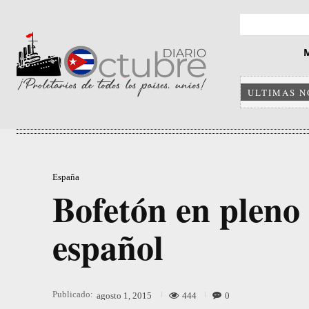
ULTIMAS N
España
Bofetón en pleno 
español
Publicado:
444
0
agosto 1, 2015