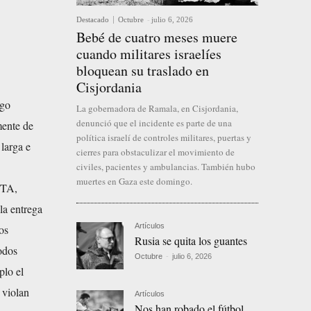
Destacado
Octubre
-
julio 6, 2026
Bebé de cuatro meses muere
cuando militares israelíes
bloquean su traslado en
Cisjordania
rgo
La gobernadora de Ramala, en Cisjordania,
denunció que el incidente es parte de una
mente de
política israelí de controles militares, puertas y
 larga e
cierres para obstaculizar el movimiento de
civiles, pacientes y ambulancias. También hubo
muertes en Gaza este domingo.
ETA,
la entrega
Artículos
os
Rusia se quita los guantes
odos
Octubre
-
julio 6, 2026
plo el
 violan
Artículos
Nos han robado el fútbol