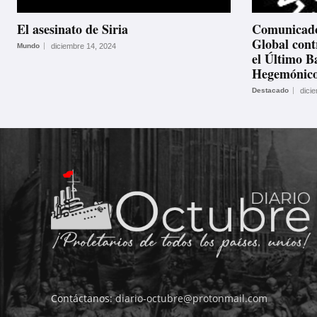
El asesinato de Siria
Comunicado
Global cont
Mundo
diciembre 14, 2024
el Último B
Hegemónic
Destacado
dici
Contáctanos:
diario-octubre@protonmail.com