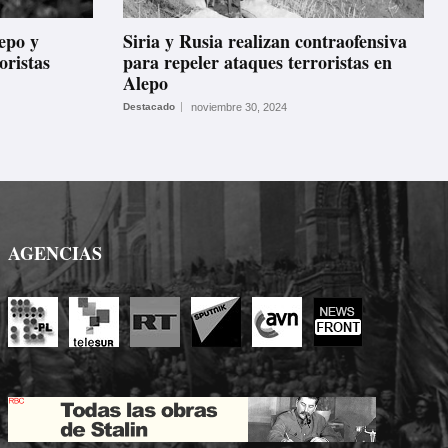
lepo y
Siria y Rusia realizan contraofensiva
oristas
para repeler ataques terroristas en
Alepo
Destacado
noviembre 30, 2024
AGENCIAS