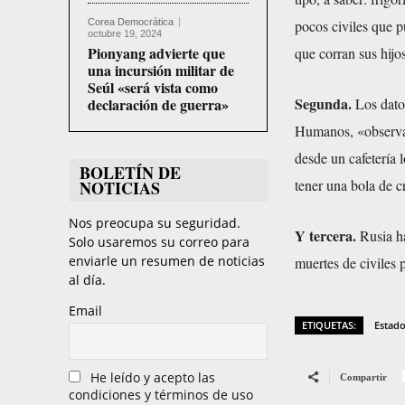
Corea Democrática
pocos civiles que p
octubre 19, 2024
Pionyang advierte que
que corran sus hijo
una incursión militar de
Seúl «será vista como
Segunda.
declaración de guerra»
Los datos
Humanos, «observat
desde un cafetería 
BOLETÍN DE
tener una bola de cr
NOTICIAS
Nos preocupa su seguridad.
Y tercera.
Rusia ha
Solo usaremos su correo para
enviarle un resumen de noticias
muertes de civiles
al día.
Email
ETIQUETAS:
Estado
He leído y acepto las
Compartir
condiciones y términos de uso