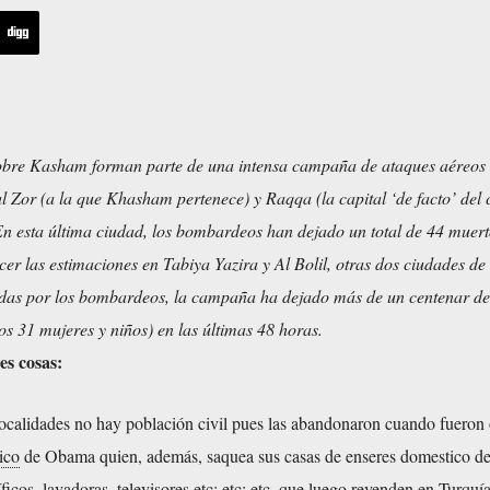
bre Kasham forman parte de una intensa campaña de ataques aéreos 
l Zor (a la que Khasham pertenece) y Raqqa (la capital ‘de facto’ del c
En esta última ciudad, los bombardeos han dejado un total de 44 muert
cer las estimaciones en Tabiya Yazira y Al Bolil, otras dos ciudades de
adas por los bombardeos, la campaña ha dejado más de un centenar de
llos 31 mujeres y niños) en las últimas 48 horas.
es cosas:
ocalidades no hay población civil pues las abandonaron cuando fueron
ico
de Obama quien, además, saquea sus casas de enseres domestico de
ríficos, lavadoras, televisores etc; etc; etc, que luego revenden en Turquí