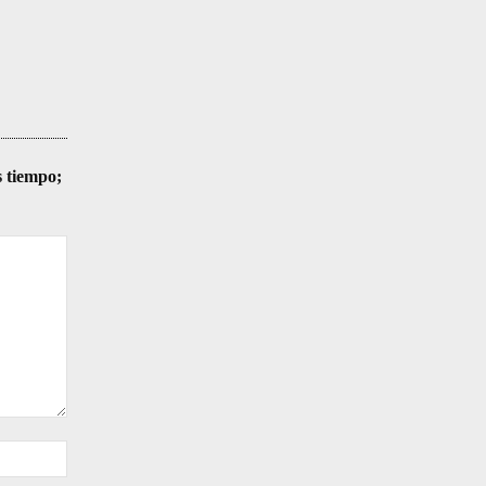
s tiempo;
Sitio
web: