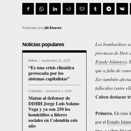
Publicado por
JM Álvarez
Los bombardeos so
Noticias populares
provincia de Deir a
Estado Islámico
). 
Bolivia
septiembre 21, 2023
“Es una crisis climática
que a falta de cono
provocada por los
sistemas capitalistas”
Zor también afect
fallecidos (entre e
Colombia
noviembre 4, 2020
Caben destacar tr
Matan al defensor de
DDHH Jorge Luis Solano
Vega y ya son 250 los
Primera.
En esas l
homicidios a líderes
sociales en Colombia este
por el
Estado Islám
año
tipo, a saber: frigo