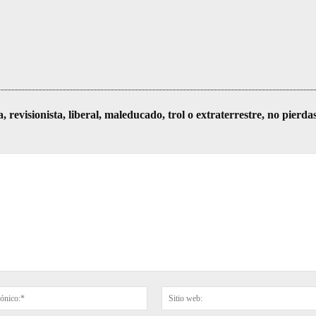
visionista, liberal, maleducado, trol o extraterrestre, no pierda
Correo
electrónico:*