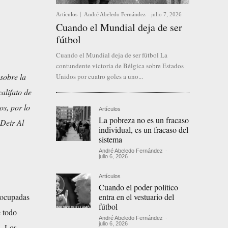
Artículos
André Abeledo Fernández
-
julio 7, 2026
Cuando el Mundial deja de ser
fútbol
Cuando el Mundial deja de ser fútbol La
contundente victoria de Bélgica sobre Estados
sobre la
Unidos por cuatro goles a uno...
alifato de
os, por lo
Artículos
La pobreza no es un fracaso
 Deir Al
individual, es un fracaso del
sistema
André Abeledo Fernández
-
julio 6, 2026
Artículos
Cuando el poder político
entra en el vestuario del
 ocupadas
fútbol
 todo
André Abeledo Fernández
-
julio 6, 2026
a. Los