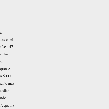
 a
des en el
aíses, 47
s. En el
pan
esponse
ra 5000
mente más
ardian,
endo
7, que ha