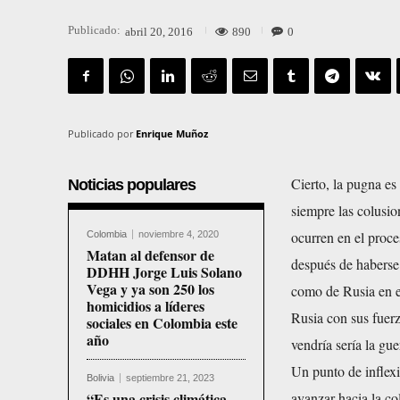
Publicado:
890
0
abril 20, 2016
Publicado por
Enrique Muñoz
Cierto, la pugna es 
Noticias populares
siempre las colusio
ocurren en el proces
Colombia
noviembre 4, 2020
Matan al defensor de
después de haberse
DDHH Jorge Luis Solano
Vega y ya son 250 los
como de Rusia en el
homicidios a líderes
Rusia con sus fuerz
sociales en Colombia este
año
vendría sería la gue
Un punto de inflexi
Bolivia
septiembre 21, 2023
“Es una crisis climática
avanzar hacia la co