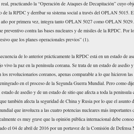
 real, practicando la “Operación de Ataques de Decapitación” cuyo obj
zgo de la RPDC y derribar su sistema social a través del OPLAN 5015
te año por primera vez, integra tanto OPLAN 5027 como OPLAN 5029.
ue preventivo contra las bases nucleares y de misiles de la RPDC. Por lo
esivo que los planes operacionales previos” (1).
ecuencia de lo anterior prácticamente la RPDC está en un estado de as
ojo vivo la paz en la península coreana. Se trata de un estado de asedio 
n los revolucionarios coreanos, apenas comparable a lo que hicieron las
 Leningrado en el proceso de la Segunda Guerra Mundial. Pero como dij
n estado de asedio y de un estado de sitio que afecta a toda la península
 que también afecta la seguridad de China y Rusia por lo que el asunto 
mundial que involucra a las cuatro potencias nucleares más importantes 
ealmente es muy grave que la opinión pública internacional debe conoce
zado el 04 de abril de 2016 por un portavoz de la Comisión de Defensa