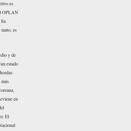
etivo es
. El OPLAN
 Su
 tanto, es
edio y de
y un estado
 hordas
e más
 coreana,
deviene en
del
r. El
 Nacional