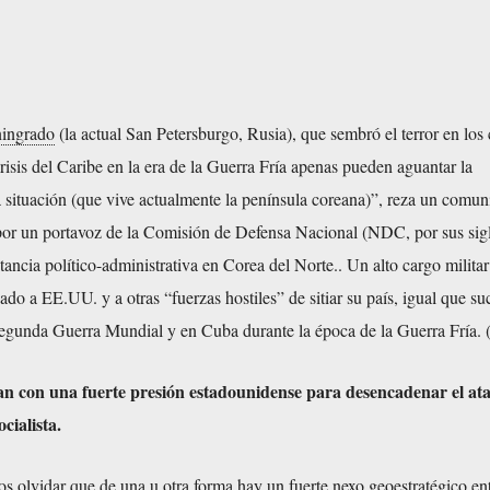
ningrado
(la actual San Petersburgo, Rusia), que sembró el terror en los
risis del Caribe en la era de la Guerra Fría apenas pueden aguantar la
 situación (que vive actualmente la península coreana)”, reza un comu
 por un portavoz de la Comisión de Defensa Nacional (NDC, por sus sig
tancia político-administrativa en Corea del Norte.. Un alto cargo militar
do a EE.UU. y a otras “fuerzas hostiles” de sitiar su país, igual que su
egunda Guerra Mundial y en Cuba durante la época de la Guerra Fría. (
n con una fuerte presión estadounidense para desencadenar el at
cialista.
 olvidar que de una u otra forma hay un fuerte nexo geoestratégico ent