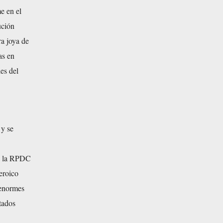
e en el
ución
a joya de
as en
les del
 y se
tra la RPDC
eroico
 enormes
tados