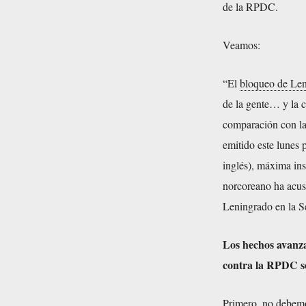
de la RPDC.
Veamos:
“El
bloqueo de Le
de la gente… y la c
comparación con la
emitido este lunes
inglés), máxima ins
norcoreano ha acusa
Leningrado en la S
Los hechos avanza
contra la RPDC so
Primero, no debemos