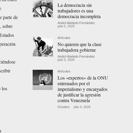
La democracia sin
e
trabajadores es una
democracia incompleta
r parte de
André Abeledo Fernández
-
, sobre
julio 5, 2026
 Estados
Artículos
peración
No quieren que la clase
trabajadora gobierne
André Abeledo Fernández
-
julio 5, 2026
uciéndose
cribir
Artículos
Los «expertos» de la ONU
entrenados por el
 los
imperialismo y encargados
de justificar la agresión
contra Venezuela
Octubre
-
julio 4, 2026
a