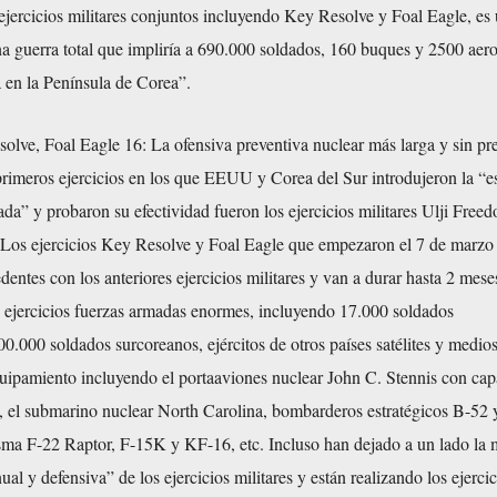
 ejercicios militares conjuntos incluyendo Key Resolve y Foal Eagle, es
na guerra total que impliría a 690.000 soldados, 160 buques y 2500 aer
 en la Península de Corea”.
olve, Foal Eagle 16: La ofensiva preventiva nuclear más larga y sin pr
 primeros ejercicios en los que EEUU y Corea del Sur introdujeron la “es
da” y probaron su efectividad fueron los ejercicios militares Ulji Free
Los ejercicios Key Resolve y Foal Eagle que empezaron el 7 de marzo 
dentes con los anteriores ejercicios militares y van a durar hasta 2 mese
s ejercicios fuerzas armadas enormes, incluyendo 17.000 soldados
0.000 soldados surcoreanos, ejércitos de otros países satélites y medio
quipamiento incluyendo el portaaviones nuclear John C. Stennis con ca
, el submarino nuclear North Carolina, bombarderos estratégicos B-52 
ma F-22 Raptor, F-15K y KF-16, etc. Incluso han dejado a un lado la 
ual y defensiva” de los ejercicios militares y están realizando los ejerci