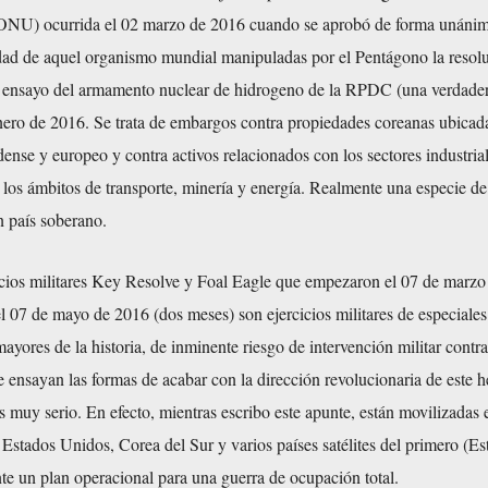
ONU) ocurrida el 02 marzo de 2016 cuando se aprobó de forma unánim
ad de aquel organismo mundial manipuladas por el Pentágono la resol
o ensayo del armamento nuclear de hidrogeno de la RPDC (una verdader
enero de 2016. Se trata de embargos contra propiedades coreanas ubicad
idense y europeo y contra activos relacionados con los sectores industria
 los ámbitos de transporte, minería y energía. Realmente una especie de
n país soberano.
icios militares Key Resolve y Foal Eagle que empezaron el 07 de marzo
l 07 de mayo de 2016 (dos meses) son ejercicios militares de especiales
s mayores de la historia, de inminente riesgo de intervención militar con
 ensayan las formas de acabar con la dirección revolucionaria de este h
s muy serio. En efecto, mientras escribo este apunte, están movilizadas
Estados Unidos, Corea del Sur y varios países satélites del primero (Es
e un plan operacional para una guerra de ocupación total.