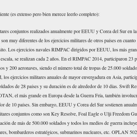
uiente (es extenso pero bien merece leerlo completo):
litares conjuntos realizados anualmente por EEUU y Corea del Sur en la
son muy diferentes de los ejercicios militares de otros países en cuanto
sito. Los ejercicios navales RIMPAC dirigidos por EEUU, los más gran
escala, se realizan cada 2 años. En el RIMPAC 2014, participaron 23 p
os y 200 aeronaves, siendo el número total de tropas de 25.000 soldado
 los ejercicios militares anuales de mayor envergadura en Asia, partici
ldados de 28 países y su duración es de alrededor de 10 días. Swift R
a OTAN, el más grande en Europa desde la Guerra Fría, también involuc
dor de 10 países. Sin embargo, EEUU y Corea del Sur sostienen anual
ilitares conjuntos como son Key Resolve, Foal Eagle o Ulji Freedom Gu
zación de más de 500.000 soldados y todos los medios de guerra incluy
ares, bombarderos estratégicos, submarinos nucleares, etc. OPLAN 502