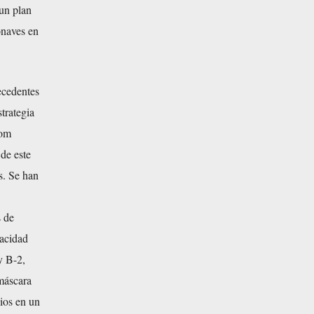
 un plan
onaves en
ecedentes
trategia
dom
de este
s. Se han
s de
pacidad
y B-2,
máscara
cios en un