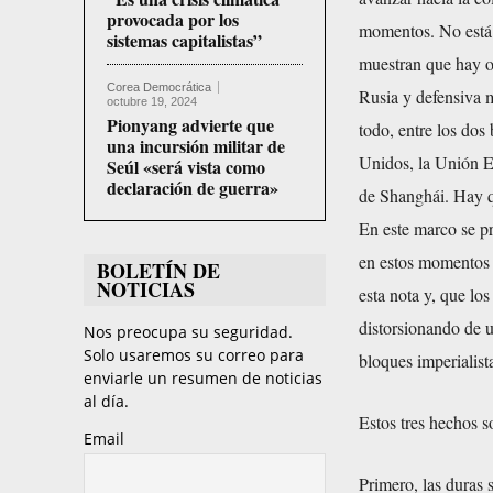
provocada por los
momentos. No está 
sistemas capitalistas”
muestran que hay of
Corea Democrática
Rusia y defensiva m
octubre 19, 2024
Pionyang advierte que
todo, entre los dos
una incursión militar de
Unidos, la Unión E
Seúl «será vista como
declaración de guerra»
de Shanghái. Hay q
En este marco se pr
en estos momentos 
BOLETÍN DE
NOTICIAS
esta nota y, que lo
distorsionando de u
Nos preocupa su seguridad.
Solo usaremos su correo para
bloques imperialist
enviarle un resumen de noticias
al día.
Estos tres hechos s
Email
Primero, las duras