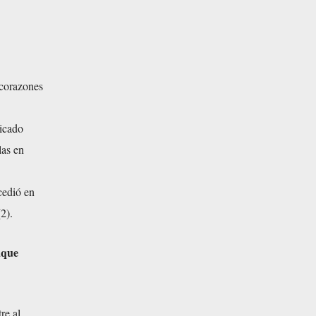
 corazones
nicado
las en
cedió en
2).
aque
re al