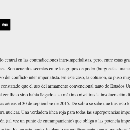
lo central en las contradicciones inter-imperialistas, pero, entre estas gr
nes. Son acuerdos secretos entre los grupos de poder (burguesías financ
o del conflicto inter-imperialista. En este caso, la colusión, se puso mu
 constatado que el uso del armamento convencional tanto de Estados U
 conflicto sirio había llegado a su máximo nivel tras la involucración di
as aéreas el 30 de septiembre de 2015. De sobra se sabe que tras esto l
rra nuclear. Una verdadera línea roja para todas las superpotencias imper
ón (tal vez un punto de entrampamiento) que obliga a las potencia imper
lusión. Es, en este punto, hablando geopolíticamente, que el mundo está