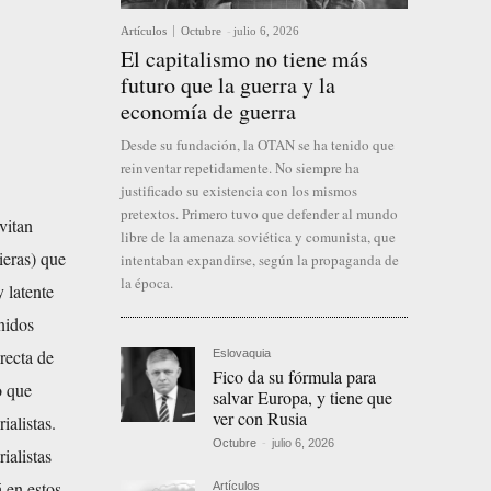
Artículos
Octubre
-
julio 6, 2026
El capitalismo no tiene más
futuro que la guerra y la
economía de guerra
Desde su fundación, la OTAN se ha tenido que
reinventar repetidamente. No siempre ha
justificado su existencia con los mismos
pretextos. Primero tuvo que defender al mundo
avitan
libre de la amenaza soviética y comunista, que
ieras) que
intentaban expandirse, según la propaganda de
la época.
y latente
nidos
recta de
Eslovaquia
Fico da su fórmula para
o que
salvar Europa, y tiene que
ver con Rusia
ialistas.
Octubre
-
julio 6, 2026
ialistas
 en estos
Artículos