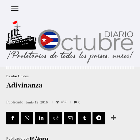
Estados Unidos
Adivinanza
Publicado:
452
junio 12, 2016
0
Publicado por
JM Álvarez