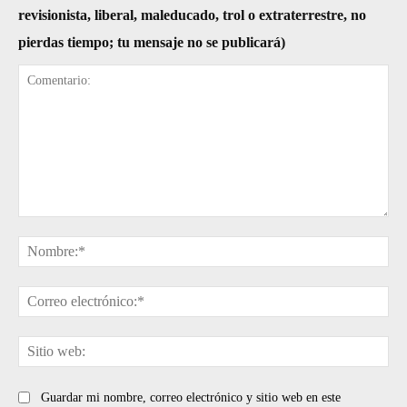
revisionista, liberal, maleducado, trol o extraterrestre, no
pierdas tiempo; tu mensaje no se publicará)
Comentario:
No
Cor
ele
Sit
web
Guardar mi nombre, correo electrónico y sitio web en este