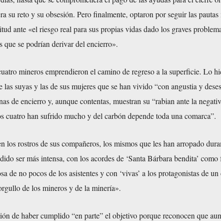
era su reto y su obsesión. Pero finalmente, optaron por seguir las pauta
itud ante «el riesgo real para sus propias vidas dado los graves problem
s que se podrían derivar del encierro».
cuatro mineros emprendieron el camino de regreso a la superficie. Lo hi
re las suyas y las de sus mujeres que se han vivido “con angustia y dese
anas de encierro y, aunque contentas, muestran su “rabian ante la negati
s cuatro han sufrido mucho y del carbón depende toda una comarca”.
n los rostros de sus compañeros, los mismos que les han arropado dura
dido ser más intensa, con los acordes de ‘Santa Bárbara bendita’ como 
sa de no pocos de los asistentes y con ‘vivas’ a los protagonistas de un
rgullo de los mineros y de la minería».
ción de haber cumplido “en parte” el objetivo porque reconocen que au