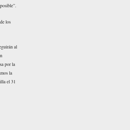
posible”.
de los
eguirán al
en
sa por la
amos la
lla el 31