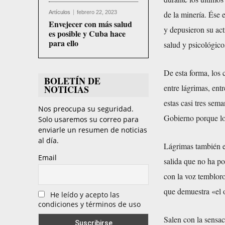
Artículos
febrero 22, 2023
de la minería. Ése 
Envejecer con más salud
y depusieron su act
es posible y Cuba hace
para ello
salud y psicológico
De esta forma, los 
BOLETÍN DE
entre lágrimas, ent
NOTICIAS
estas casi tres sem
Nos preocupa su seguridad.
Gobierno porque lo
Solo usaremos su correo para
enviarle un resumen de noticias
al día.
Lágrimas también e
Email
salida que no ha po
con la voz tembloro
que demuestra «el o
He leído y acepto las
condiciones y términos de uso
Salen con la sensa