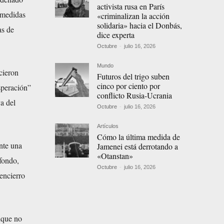
activista rusa en París
s medidas
«criminalizan la acción
solidaria» hacia el Donbás,
as de
dice experta
Octubre
-
julio 16, 2026
Mundo
cieron
Futuros del trigo suben
cinco por ciento por
speración”
conflicto Rusia-Ucrania
va del
Octubre
-
julio 16, 2026
Artículos
Cómo la última medida de
nte una
Jamenei está derrotando a
«Otanstan»
fondo,
Octubre
-
julio 16, 2026
 encierro
nque no