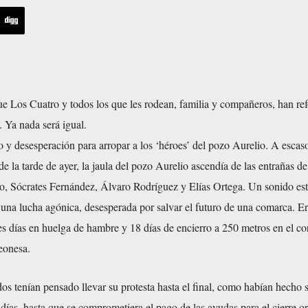
ue Los Cuatro y todos los que les rodean, familia y compañeros, han re
. Ya nada será igual.
 y desesperación para arropar a los ‘héroes’ del pozo Aurelio. A escaso
de la tarde de ayer, la jaula del pozo Aurelio ascendía de las entrañas de 
, Sócrates Fernández, Álvaro Rodríguez y Elías Ortega. Un sonido est
 una lucha agónica, desesperada por salvar el futuro de una comarca. Er
res días en huelga de hambre y 18 días de encierro a 250 metros en el c
eonesa.
os tenían pensado llevar su protesta hasta el final, como habían hecho 
 días, hasta que se comprometiera el pago de las ayudas para el cierre 