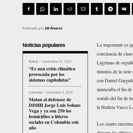
Publicado por
JM Álvarez
Lo importante es q
Noticias populares
conciencia de clase
Lágrimas de orgullo
Bolivia
septiembre 21, 2023
“Es una crisis climática
minutos de la siete 
provocada por los
sistemas capitalistas”
con Daniel Garguño
anunciaba el fin de
Colombia
noviembre 4, 2020
sonido del fin de t
Matan al defensor de
DDHH Jorge Luis Solano
la Hullera Vasco L
Vega y ya son 250 los
homicidios a líderes
sociales en Colombia este
Los cuatro encerrad
año
durante los últimos