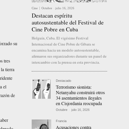
Cine
Octubre
-
julio 16, 2026
Destacan espíritu
autosustentable del Festival de
Cine Pobre en Cuba
Holguín, Cuba. El vigésimo Festival
forzado su
Internacional de Cine Pobre de Gibara se
encamina hacia un modelo autosustentable,
afirmaron sus organizadores durante un panel de
s tres
intercambio con la prensa en esta provincia.
la tierra
ridente
Destacado
a el
Terrorismo sionista:
Netanyahu construirá otros
orazón de
34 asentamientos ilegales
en Cisjordania reocupada
Octubre
-
julio 16, 2026
saber
Francia
Acusaciones contra
ordenado