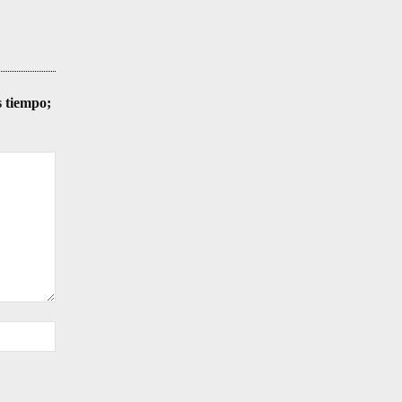
s tiempo;
Sitio
web: