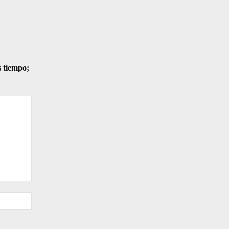
s tiempo;
Sitio
web: