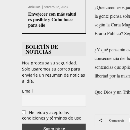
¿Que creen esos ju
Artículos
febrero 22, 2023
Envejecer con más salud
la gente piensa sob
es posible y Cuba hace
para ello
según la Carta Magn
Erario Público? Seg
BOLETÍN DE
¿Y qué pensarán es
NOTICIAS
consecuencia del ham
Nos preocupa su seguridad.
sentencias que apli
Solo usaremos su correo para
enviarle un resumen de noticias
libertad por la mism
al día.
Email
Que Dios y un Trib
He leído y acepto las
condiciones y términos de uso
Compartir