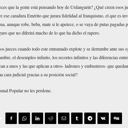
eces que la gente está pensando hoy de Urdangarín? ¿Qué creen esos j
re ese caradura Emérito que jurara fidelidad al franquismo, el que es inv
a, aunque robe, beba, mate si le apetece, o se vaya de putas pagadas p
uro que no diferirá mucho de lo que ha dicho el rapero.
os jueces cuando todo este entramado explote y se derrumbe ante sus 
bre, el desempleo infinito, los recortes infinitos y las diferencias entre
can a unos y las que aplican a otros- ladrones y embusteros- que queda
a cara judicial gracias a su posición social?
unal Popular no les perdone.