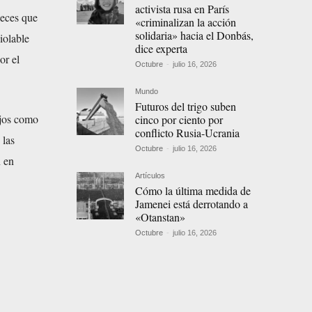
activista rusa en París
ueces que
«criminalizan la acción
solidaria» hacia el Donbás,
iolable
dice experta
or el
Octubre
-
julio 16, 2026
Mundo
Futuros del trigo suben
ojos como
cinco por ciento por
conflicto Rusia-Ucrania
 las
Octubre
-
julio 16, 2026
n en
Artículos
Cómo la última medida de
Jamenei está derrotando a
«Otanstan»
Octubre
-
julio 16, 2026