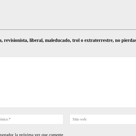
visionista, liberal, maleducado, trol o extraterrestre, no pierda
Correo
electrónico:*
navegador la próxima vez que comente.