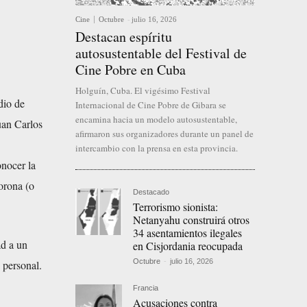
Cine
Octubre
-
julio 16, 2026
Destacan espíritu
autosustentable del Festival de
Cine Pobre en Cuba
Holguín, Cuba. El vigésimo Festival
dio de
Internacional de Cine Pobre de Gibara se
encamina hacia un modelo autosustentable,
uan Carlos
afirmaron sus organizadores durante un panel de
intercambio con la prensa en esta provincia.
onocer la
Corona (o
Destacado
Terrorismo sionista:
Netanyahu construirá otros
34 asentamientos ilegales
ad a un
en Cisjordania reocupada
Octubre
-
julio 16, 2026
 personal.
Francia
Acusaciones contra