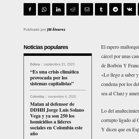
Publicado por
JM Álvarez
El rapero mallorqu
Noticias populares
cárcel por unas can
de Borbón Y Franc
Bolivia
septiembre 21, 2023
“Es una crisis climática
«Lo llego a saber y
provocada por los
sistemas capitalistas”
condena por los del
sea al Clan) y ame
Colombia
noviembre 4, 2020
Matan al defensor de
DDHH Jorge Luis Solano
Lo del analtecimien
Vega y ya son 250 los
corrupto ligado al 
homicidios a líderes
sociales en Colombia este
Y dicen que en Esp
año