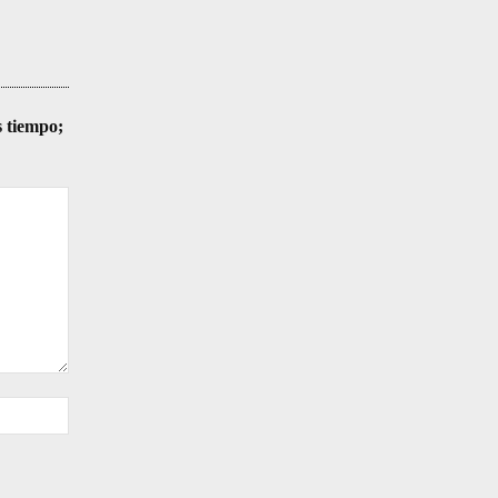
s tiempo;
Sitio
web: