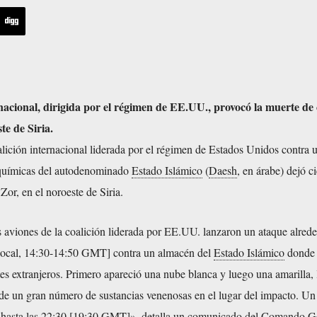
nacional, dirigida por el régimen de EE.UU., provocó la muerte de 
ste de Siria.
lición internacional liderada por el régimen de Estados Unidos contra 
químicas del autodenominado
Estado Islámico
(
Daesh
, en árabe) dejó c
Zor, en el noroeste de Siria.
 aviones de la coalición liderada por EE.UU. lanzaron un ataque alrede
local, 14:30-14:50 GMT] contra un almacén del
Estado Islámico
donde 
s extranjeros. Primero apareció una nube blanca y luego una amarilla, 
 de un gran número de sustancias venenosas en el lugar del impacto. Un
uó hasta las 22:30 [19:30 GMT]», detalla un comunicado del Comando G