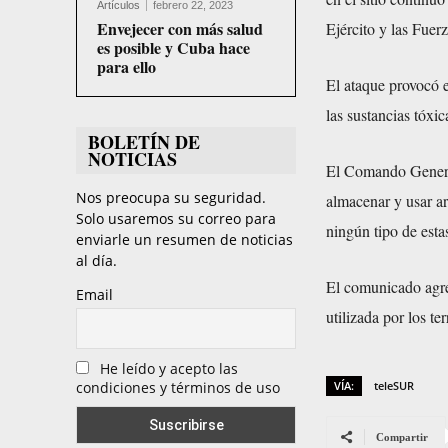
Artículos
febrero 22, 2023
Envejecer con más salud
Ejército y las Fuer
es posible y Cuba hace
para ello
El ataque provocó e
las sustancias tóxic
BOLETÍN DE
NOTICIAS
El Comando General 
Nos preocupa su seguridad.
almacenar y usar ar
Solo usaremos su correo para
ningún tipo de esta
enviarle un resumen de noticias
al día.
El comunicado agre
Email
utilizada por los t
He leído y acepto las
condiciones y términos de uso
VÍA:
teleSUR
Compartir