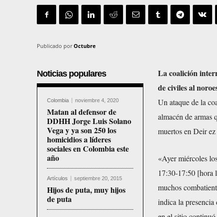
Publicado por
Octubre
La coalición inter
Noticias populares
de civiles al noroe
Un ataque de la coa
Colombia
noviembre 4, 2020
Matan al defensor de
almacén de armas 
DDHH Jorge Luis Solano
Vega y ya son 250 los
muertos en Deir ez 
homicidios a líderes
sociales en Colombia este
año
«Ayer miércoles los
17:30-17:50 [hora 
Artículos
septiembre 20, 2015
muchos combatiente
Hijos de puta, muy hijos
de puta
indica la presencia
en el sitio contin