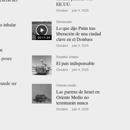
EE.UU.
Octubre
-
julio 4, 2026
Destacado
s inhalar
Lo que dijo Putin tras
liberación de una ciudad
00:11:34
clave en el Donbass
Octubre
-
julio 4, 2026
r,
Estados Unidos
o posee
El país indispensable
Octubre
-
julio 4, 2026
puede ser
Oriente medio
Las guerras de Israel en
Oriente Medio no
terminarán nunca
Octubre
-
julio 4, 2026