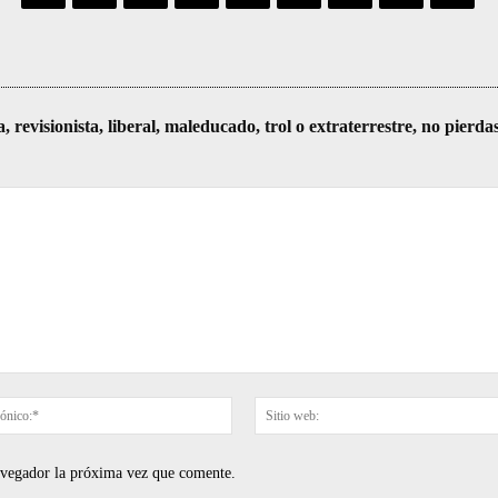
visionista, liberal, maleducado, trol o extraterrestre, no pierda
Correo
electrónico:*
navegador la próxima vez que comente.